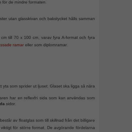
 för de mindre formaten.
amlister utan glasskivan och bakstycket hålls samman
m till 70 x 100 cm, varav fyra A-format och fyra
assade ramar
eller som diplomramar.
t yta som sprider ut ljuset. Glaset ska ligga så nära
erkaren har en reflexfri sida som kan användas som
da
sidor.
står av floatglas som till skillnad från det billigare
 viktigt för större format. De avgörande fördelarna