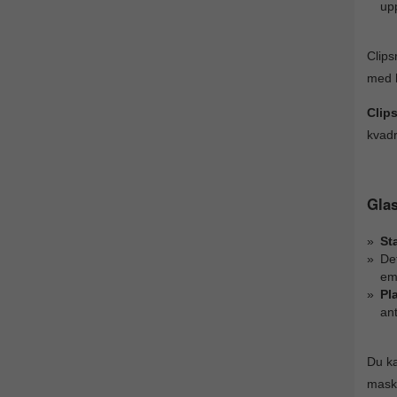
up
Clips
med h
Clip
kvad
Glas
St
Det
emo
Pl
ant
Du ka
maski