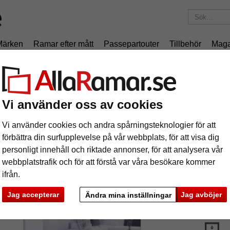
Märken
Ramar efter mått
Passepartouter
Tillbehör
Maga
195 kr
i leveranskostnad.
Oavsett hur mycket du beställer.
m
Vi använder oss av cookies
ipsram
Vi använder cookies och andra spårningsteknologier för att
Ramlös 
förbättra din surfupplevelse på vår webbplats, för att visa dig
bildpresen
personligt innehåll och riktade annonser, för att analysera vår
webbplatstrafik och för att förstå var våra besökare kommer
ifrån.
format
Jag accepterar
Jag avböjer
Ändra mina inställningar
glasar