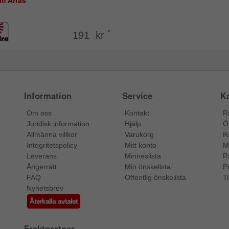
am Arras
*
191 kr
Information
Service
Ka
Om oss
Kontakt
R
Juridisk information
Hjälp
Ö
Allmänna villkor
Varukorg
R
Integritetspolicy
Mitt konto
M
Leverans
Minneslista
R
Ångerrätt
Min önskelista
P
FAQ
Offentlig önskelista
Ti
Nyhetsbrev
Återkalla avtalet
Fraktpartner