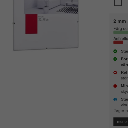
2 mm 
Färg oc
Antirefl
Sta
For
vär
Ref
stö
Min
sky
Sta
vita
färger r
mer o