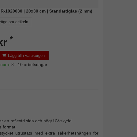
MIR-1020030 | 20x30 cm | Standardglas (2 mm)
råga om artikeln
*
kr
Lägg till i varukorgen
 inom:
8 - 10 arbetsdagar
ar en reflexfri sida och högt UV-skydd.
 format.
ycket utrustats med extra säkerhetshängen för