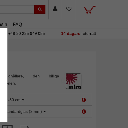
sin
FAQ
+49 30 235 949 085
14 dagars
returrätt
bildhållare, den billiga
tationen.
:
20x30 cm
t:
Standardglas (2 mm)