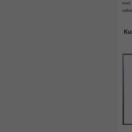
med p
välbe
Ku