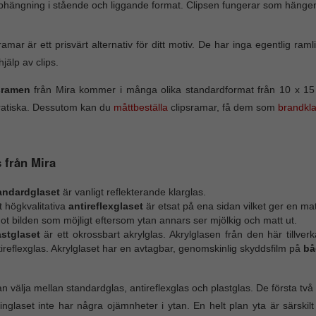
phängning i stående och liggande format. Clipsen fungerar som hängen
ramar är ett prisvärt alternativ för ditt motiv. De har inga egentlig r
jälp av clips.
sramen
från Mira kommer i många olika standardformat från 10 x 15 c
ratiska. Dessutom kan du
måttbeställa
clipsramar, få dem som
brandkl
 från Mira
andardglaset
är vanligt reflekterande klarglas.
 högkvalitativa
antireflexglaset
är etsat på ena sidan vilket ger en mat
t bilden som möjligt eftersom ytan annars ser mjölkig och matt ut.
astglaset
är ett okrossbart akrylglas. Akrylglasen från den här tillv
ireflexglas. Akrylglaset har en avtagbar, genomskinlig skyddsfilm på
bå
n välja mellan standardglas, antireflexglas och plastglas. De första två be
nglaset inte har några ojämnheter i ytan. En helt plan yta är särskilt