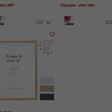
tram ART
Clipsram - efter mått
*
137 kr
36