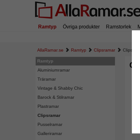
Ramtyp
Övriga produkter
Ramstorlek
AllaRamar.se
Ramtyp
Clipsramar
Clipsra
Ramtyp
Cl
Aluminiumramar
Träramar
Vintage & Shabby Chic
Barock & Stilramar
Plastramar
Clipsramar
Pusselramar
Galleriramar