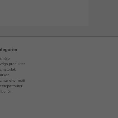
tegorier
amtyp
vriga produkter
amstorlek
ärken
amar efter mått
assepartouter
llbehör