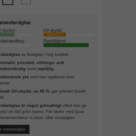
standardglas
h kontur:
UV-skydd:
cirka 45 %
exbehandling:
Reptålighet:
ndardglas
av floatglas i hög kvalitet.
mstabil, prisvärd, vittrings- och
mebeständig
samt
reptålig.
lekterande yta
som kan upplevas som
rande.
imalt UV-skydd, ca 45 %
, ger primärt fysiskt
dd.
ndardglas är något grönaktigt
vilket kan ge
 ytor en lätt grön nyans. För tavlor med ljusa
ekommenderar vi plast- eller museiglas.
m standardglas