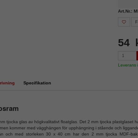
Art.Nr.: 
F
54 
Leverans
rivning
Specifikation
ipsram
m tjocka glas av högkvalitativt floatglas. Det 2 mm tjocka plastglaset h
men kommer med vägghängen för upphängning i stående och liggande
ån och med storleken 30 x 40 cm har den 2 mm tjocka MDF-bakst