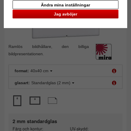
Ändra mina inställningar
Jag avböjer
Ramlös bildhållare, den billiga
bildpresentationen.
format:
40x40 cm
glasart:
Standardglas (2 mm)
2 mm standardglas
Färg och kontur:
UV-skydd: