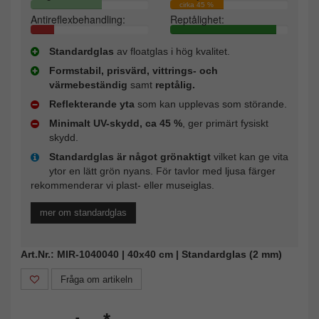
cirka 45 %
Antireflexbehandling:
Reptålighet:
Standardglas
av floatglas i hög kvalitet.
Formstabil, prisvärd, vittrings- och
värmebeständig
samt
reptålig.
Reflekterande yta
som kan upplevas som störande.
Minimalt UV-skydd, ca 45 %
, ger primärt fysiskt
skydd.
Standardglas är något grönaktigt
vilket kan ge vita
ytor en lätt grön nyans. För tavlor med ljusa färger
rekommenderar vi plast- eller museiglas.
mer om standardglas
Art.Nr.: MIR-1040040 | 40x40 cm | Standardglas (2 mm)
Fråga om artikeln