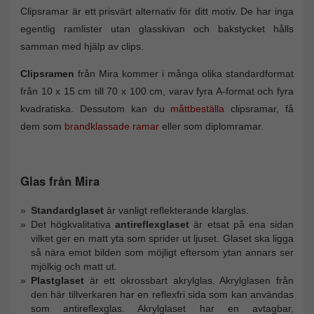
Clipsramar är ett prisvärt alternativ för ditt motiv. De har inga
egentlig ramlister utan glasskivan och bakstycket hålls
samman med hjälp av clips.
Clipsramen
från Mira kommer i många olika standardformat
från 10 x 15 cm till 70 x 100 cm, varav fyra A-format och fyra
kvadratiska. Dessutom kan du
måttbeställa
clipsramar, få
dem som
brandklassade ramar
eller som diplomramar.
Glas från Mira
Standardglaset
är vanligt reflekterande klarglas.
Det högkvalitativa
antireflexglaset
är etsat på ena sidan
vilket ger en matt yta som sprider ut ljuset. Glaset ska ligga
så nära emot bilden som möjligt eftersom ytan annars ser
mjölkig och matt ut.
Plastglaset
är ett okrossbart akrylglas. Akrylglasen från
den här tillverkaren har en reflexfri sida som kan användas
som antireflexglas. Akrylglaset har en avtagbar,