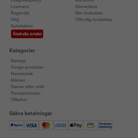
Integritetspolicy
Mitt konto
Leverans
Minneslista
Ångerrätt
Min önskelista
FAQ
Offentlig önskelista
Nyhetsbrev
Återkalla avtalet
Kategorier
Ramtyp
Övriga produkter
Ramstorlek
Märken
Ramar efter mått
Passepartouter
Tillbehör
Säkra betalningar