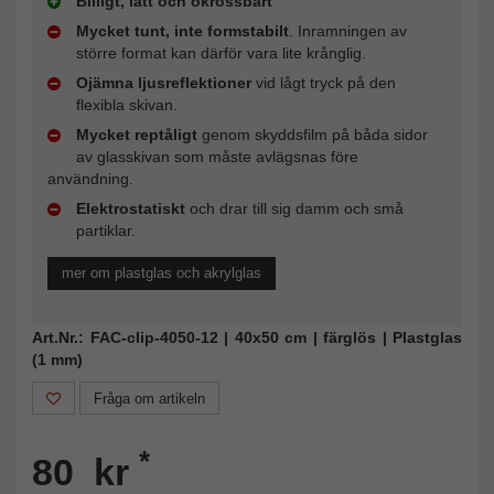
Billigt, lätt och okrossbart
Mycket tunt, inte formstabilt
. Inramningen av
större format kan därför vara lite krånglig.
Ojämna ljusreflektioner
vid lågt tryck på den
flexibla skivan.
Mycket reptåligt
genom skyddsfilm på båda sidor
av glasskivan som måste avlägsnas före
användning.
Elektrostatiskt
och drar till sig damm och små
partiklar.
mer om plastglas och akrylglas
Art.Nr.: FAC-clip-4050-12 | 40x50 cm | färglös | Plastglas
(1 mm)
Fråga om artikeln
*
80 kr