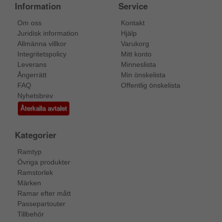
Information
Service
Om oss
Kontakt
Juridisk information
Hjälp
Allmänna villkor
Varukorg
Integritetspolicy
Mitt konto
Leverans
Minneslista
Ångerrätt
Min önskelista
FAQ
Offentlig önskelista
Nyhetsbrev
Återkalla avtalet
Kategorier
Ramtyp
Övriga produkter
Ramstorlek
Märken
Ramar efter mått
Passepartouter
Tillbehör