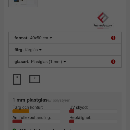
format:
40x50 cm
färg:
färglös
glasart:
Plastglas (1 mm)
1 mm plastglas
av polystyren
Färg och kontur:
UV-skydd:
Antireflexbehandling:
Reptålighet: