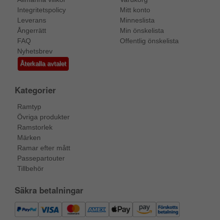
Integritetspolicy
Mitt konto
Leverans
Minneslista
Ångerrätt
Min önskelista
FAQ
Offentlig önskelista
Nyhetsbrev
Återkalla avtalet
Kategorier
Ramtyp
Övriga produkter
Ramstorlek
Märken
Ramar efter mått
Passepartouter
Tillbehör
Säkra betalningar