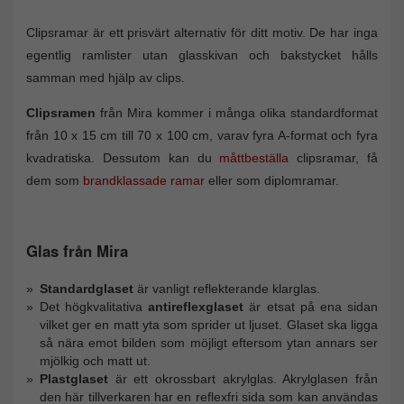
Clipsramar är ett prisvärt alternativ för ditt motiv. De har inga
egentlig ramlister utan glasskivan och bakstycket hålls
samman med hjälp av clips.
Clipsramen
från Mira kommer i många olika standardformat
från 10 x 15 cm till 70 x 100 cm, varav fyra A-format och fyra
kvadratiska. Dessutom kan du
måttbeställa
clipsramar, få
dem som
brandklassade ramar
eller som diplomramar.
Glas från Mira
Standardglaset
är vanligt reflekterande klarglas.
Det högkvalitativa
antireflexglaset
är etsat på ena sidan
vilket ger en matt yta som sprider ut ljuset. Glaset ska ligga
så nära emot bilden som möjligt eftersom ytan annars ser
mjölkig och matt ut.
Plastglaset
är ett okrossbart akrylglas. Akrylglasen från
den här tillverkaren har en reflexfri sida som kan användas