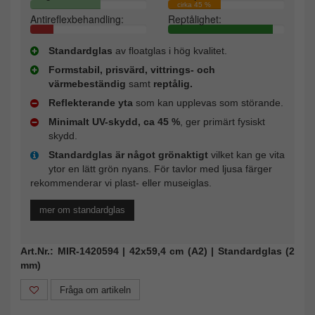
cirka 45 %
Antireflexbehandling:
Reptålighet:
Standardglas
av floatglas i hög kvalitet.
Formstabil, prisvärd, vittrings- och
värmebeständig
samt
reptålig.
Reflekterande yta
som kan upplevas som störande.
Minimalt UV-skydd, ca 45 %
, ger primärt fysiskt
skydd.
Standardglas är något grönaktigt
vilket kan ge vita
ytor en lätt grön nyans. För tavlor med ljusa färger
rekommenderar vi plast- eller museiglas.
mer om standardglas
Art.Nr.: MIR-1420594 | 42x59,4 cm (A2) | Standardglas (2
mm)
Fråga om artikeln