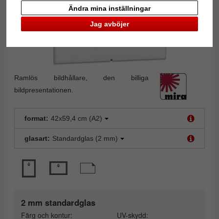
Ändra mina inställningar
Jag avböjer
Ramlös bildhållare, den billiga
bildpresentationen.
format:
42x59,4 cm (A2)
glasart:
Standardglas (2 mm)
2 mm standardglas
Färg och kontur:
UV-skydd: