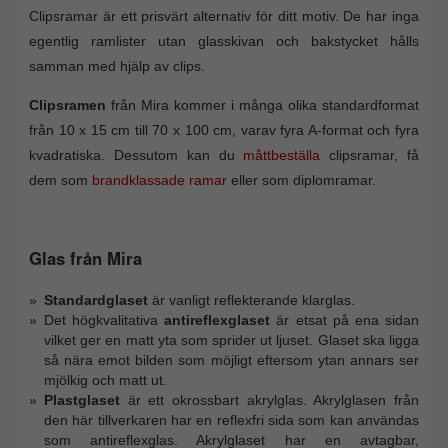
Clipsramar är ett prisvärt alternativ för ditt motiv. De har inga
egentlig ramlister utan glasskivan och bakstycket hålls
samman med hjälp av clips.
Clipsramen
från Mira kommer i många olika standardformat
från 10 x 15 cm till 70 x 100 cm, varav fyra A-format och fyra
kvadratiska. Dessutom kan du
måttbeställa
clipsramar, få
dem som
brandklassade ramar
eller som diplomramar.
Glas från Mira
Standardglaset
är vanligt reflekterande klarglas.
Det högkvalitativa
antireflexglaset
är etsat på ena sidan
vilket ger en matt yta som sprider ut ljuset. Glaset ska ligga
så nära emot bilden som möjligt eftersom ytan annars ser
mjölkig och matt ut.
Plastglaset
är ett okrossbart akrylglas. Akrylglasen från
den här tillverkaren har en reflexfri sida som kan användas
som antireflexglas. Akrylglaset har en avtagbar,