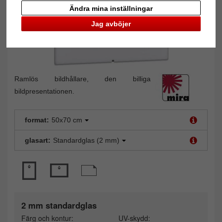
Ändra mina inställningar
Jag avböjer
Ramlös bildhållare, den billiga
bildpresentationen.
format:
50x70 cm
glasart:
Standardglas (2 mm)
2 mm standardglas
Färg och kontur:
UV-skydd: