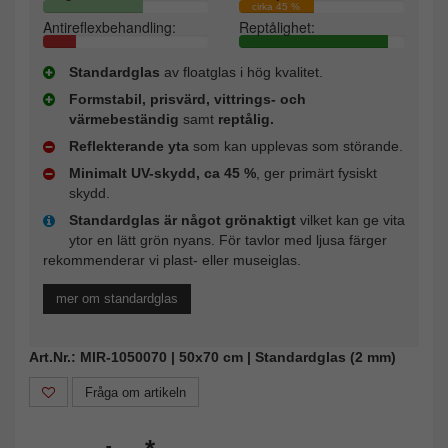
cirka 45 %
Antireflexbehandling:
Reptålighet:
Standardglas
av floatglas i hög kvalitet.
Formstabil, prisvärd, vittrings- och
värmebeständig
samt
reptålig.
Reflekterande yta
som kan upplevas som störande.
Minimalt UV-skydd, ca 45 %
, ger primärt fysiskt
skydd.
Standardglas är något grönaktigt
vilket kan ge vita
ytor en lätt grön nyans. För tavlor med ljusa färger
rekommenderar vi plast- eller museiglas.
mer om standardglas
Art.Nr.: MIR-1050070 | 50x70 cm | Standardglas (2 mm)
Fråga om artikeln