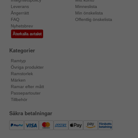
Integritetspolicy
Mitt konto
Leverans
Minneslista
Ångerrätt
Min önskelista
FAQ
Offentlig önskelista
Nyhetsbrev
Återkalla avtalet
Kategorier
Ramtyp
Övriga produkter
Ramstorlek
Märken
Ramar efter mått
Passepartouter
Tillbehör
Säkra betalningar