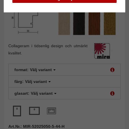
Collageram i tidsenlig design och utmärkt
kvalitet.
format:
Välj variant
färg:
Välj variant
glasart:
Välj variant
Art.Nr.: MIR-52025050-5-44-H