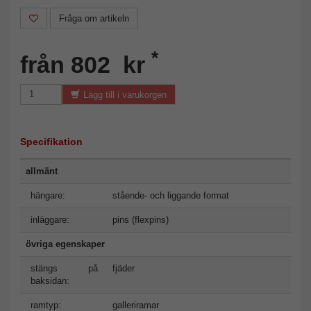
Fråga om artikeln
*
från 802 kr
Lägg till i varukorgen
Specifikation
allmänt
hängare:
stående- och liggande format
inläggare:
pins (flexpins)
övriga egenskaper
stängs på
fjäder
baksidan:
ramtyp:
galleriramar