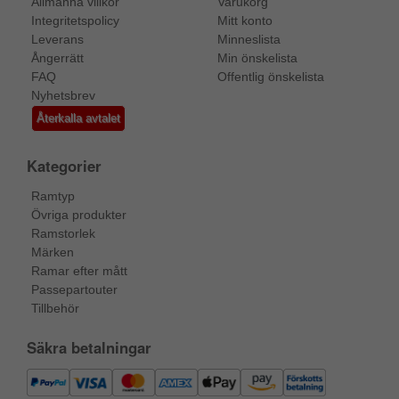
Allmänna villkor
Varukorg
Integritetspolicy
Mitt konto
Leverans
Minneslista
Ångerrätt
Min önskelista
FAQ
Offentlig önskelista
Nyhetsbrev
Återkalla avtalet
Kategorier
Ramtyp
Övriga produkter
Ramstorlek
Märken
Ramar efter mått
Passepartouter
Tillbehör
Säkra betalningar