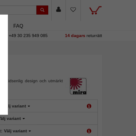
sin
FAQ
+49 30 235 949 085
14 dagars
returrätt
m i tidsenlig design och utmärkt
:
Välj variant
älj variant
t:
Välj variant