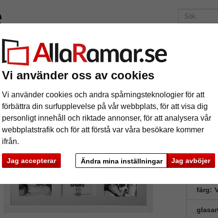
ärken
Ramar efter mått
Passepartouter
Tillbehör
Maga
195 kr
i leveranskostnad.
Oavsett hur mycket du beställer.
Vi använder oss av cookies
ari
Vi använder cookies och andra spårningsteknologier för att
llageram Figari
förbättra din surfupplevelse på vår webbplats, för att visa dig
personligt innehåll och riktade annonser, för att analysera vår
webbplatstrafik och för att förstå var våra besökare kommer
Collagera
ifrån.
kvalitet.
Jag accepterar
Jag avböjer
Ändra mina inställningar
format
färg:
V
glasar