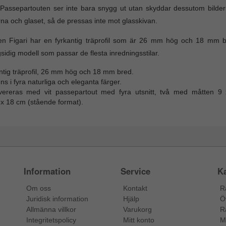
Passepartouten ser inte bara snygg ut utan skyddar dessutom bildern
rna och glaset, så de pressas inte mot glasskivan.
 Figari har en fyrkantig träprofil som är 26 mm hög och 18 mm bre
idig modell som passar de flesta inredningsstilar.
ntig träprofil, 26 mm hög och 18 mm bred.
ns i fyra naturliga och eleganta färger.
vereras med vit passepartout med fyra utsnitt, två med måtten 9
 x 18 cm (stående format).
Information
Service
Ka
Om oss
Kontakt
R
Juridisk information
Hjälp
Ö
Allmänna villkor
Varukorg
R
Integritetspolicy
Mitt konto
M