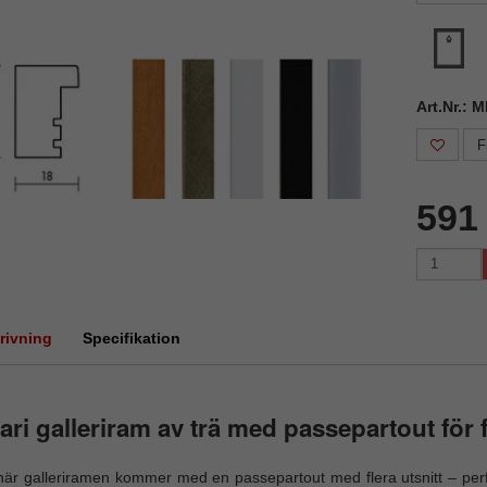
Art.Nr.: 
F
591
rivning
Specifikation
ari galleriram av trä med passepartout för f
är galleriramen kommer med en passepartout med flera utsnitt – perfe