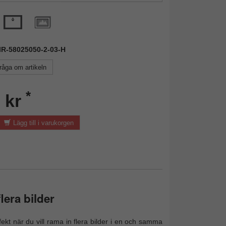
MIR-58025050-2-03-H
råga om artikeln
*
 kr
Lägg till i varukorgen
lera bilder
kt när du vill rama in flera bilder i en och samma