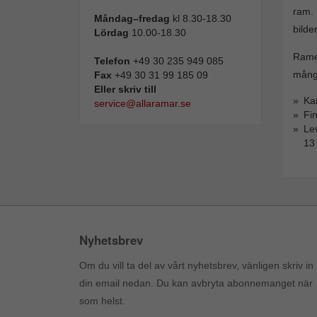
ram. 
Måndag–fredag
kl 8.30-18.30
bilde
Lördag
10.00-18.30
Ramen
Telefon
+49 30 235 949 085
mångs
Fax
+49 30 31 99 185 09
Eller skriv till
Ka
service@allaramar.se
Fin
Le
13
Nyhetsbrev
Om du vill ta del av vårt nyhetsbrev, vänligen skriv in
din email nedan. Du kan avbryta abonnemanget när
som helst.