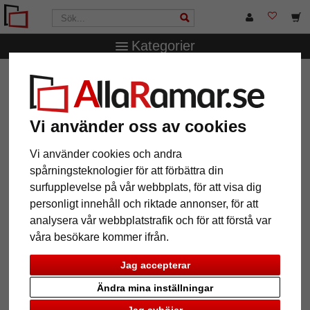
Kategorier
AllaRamar.se
Ramstorlek
15x20 cm
Collageram
Nouvelle
Collageram Nouvelle
Vi använder oss av cookies
Vi använder cookies och andra
spårningsteknologier för att förbättra din
surfupplevelse på vår webbplats, för att visa dig
personligt innehåll och riktade annonser, för att
analysera vår webbplatstrafik och för att förstå var
våra besökare kommer ifrån.
Jag accepterar
Ändra mina inställningar
Tillbaka
Näst
Jag avböjer