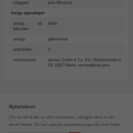
inläggare:
pins (flexpins)
övriga egenskaper
stängs på
fjäder
baksidan:
ramtyp:
galleriramar
antal bilder:
3
manufacturer:
artvera GmbH & Co. KG, Rückertstraße 5,
DE 10627 Berlin,
artvera@mail.gmx
Nyhetsbrev
Om du vill ta del av vårt nyhetsbrev, vänligen skriv in din
email nedan. Du kan avbryta abonnemanget när som helst.