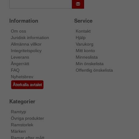
Information
Service
Om oss
Kontakt
Juridisk information
Hjälp
Allmänna villkor
Varukorg
Integritetspolicy
Mitt konto
Leverans
Minneslista
Ångerrätt
Min önskelista
FAQ
Offentlig önskelista
Nyhetsbrev
Återkalla avtalet
Kategorier
Ramtyp
Övriga produkter
Ramstorlek
Märken
Ramar efter mått