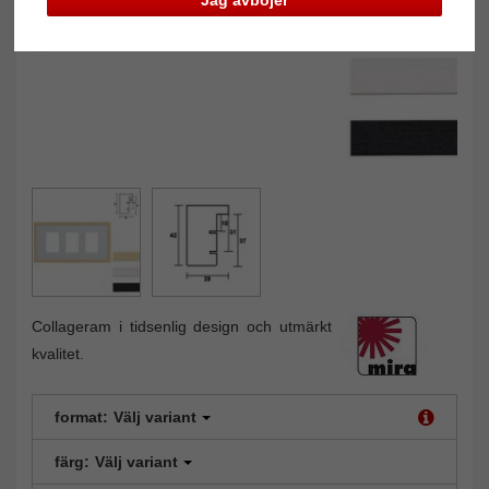
Collageram i tidsenlig design och utmärkt
kvalitet.
format:
Välj variant
färg:
Välj variant