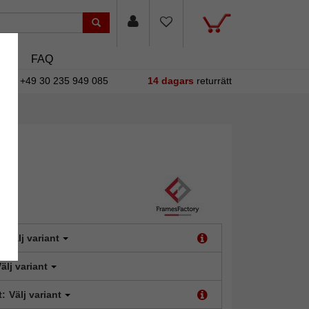
sin
FAQ
+49 30 235 949 085
14 dagars
returrätt
:
Välj variant
älj variant
t:
Välj variant