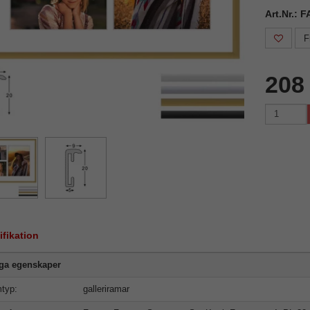
Art.Nr.: 
F
208
ifikation
iga egenskaper
typ:
galleriramar