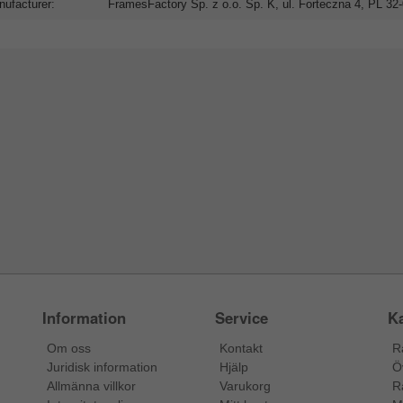
ufacturer:
FramesFactory Sp. z o.o. Sp. K, ul. Forteczna 4, PL 3
Information
Service
Ka
Om oss
Kontakt
R
Juridisk information
Hjälp
Ö
Allmänna villkor
Varukorg
R