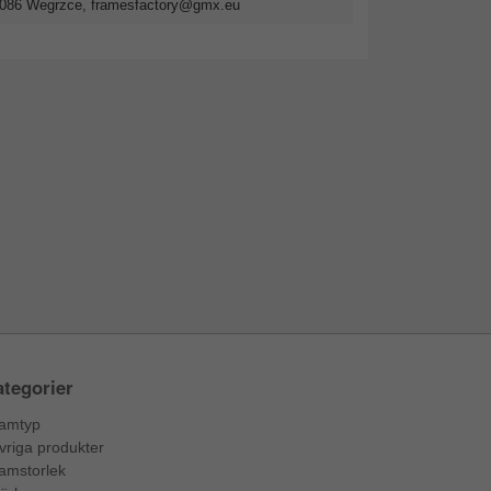
2-086 Wegrzce,
framesfactory@gmx.eu
tegorier
amtyp
vriga produkter
amstorlek