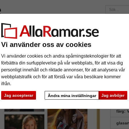
Märken
Ramar efter mått
Passepartouter
Tillbehör
Maga
195 kr
i leveranskostnad.
Oavsett hur mycket du beställer.
Vi använder oss av cookies
eram av aluminium Amelia
Vi använder cookies och andra spårningsteknologier för att
llageram av aluminium Amelia
förbättra din surfupplevelse på vår webbplats, för att visa dig
personligt innehåll och riktade annonser, för att analysera vår
webbplatstrafik och för att förstå var våra besökare kommer
ifrån.
Jag accepterar
Jag avböjer
Ändra mina inställningar
format
färg:
V
glasar
ka
Nästa