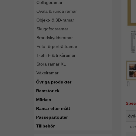
Collageramar
Ovala & runda ramar
Objekt- & 3D-ramar
Skuggfogsramar
Brandskyddsramar
Foto- & porträttramar
T-Shirt- & trikåramar
Stora ramar XL
Växelramar
Övriga produkter
Ramstorlek
Märken
Spec
Ramar efter mått
övr
Passepartouter
Tillbehör
ram