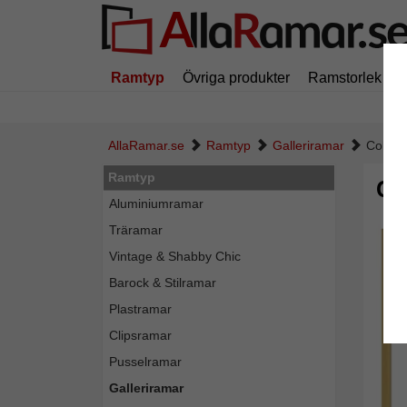
Ramtyp
Övriga produkter
Ramstorlek
AllaRamar.se
Ramtyp
Galleriramar
Collag
Ramtyp
Co
Aluminiumramar
Träramar
Vintage & Shabby Chic
Barock & Stilramar
Plastramar
Clipsramar
Pusselramar
Galleriramar
Tillba