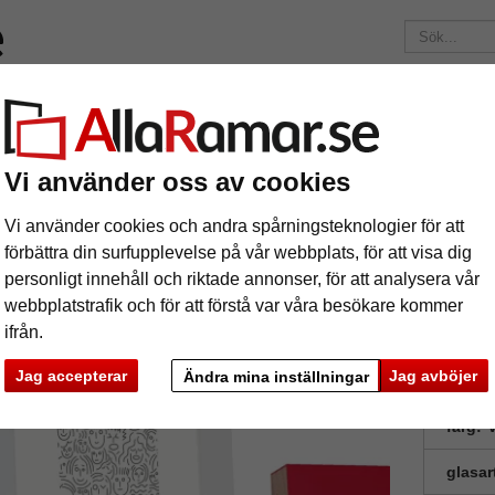
Märken
Ramar efter mått
Passepartouter
Tillbehör
Mag
195 kr
i leveranskostnad.
Oavsett hur mycket du beställer.
Vi använder oss av cookies
m Ela
äram Ela
Vi använder cookies och andra spårningsteknologier för att
förbättra din surfupplevelse på vår webbplats, för att visa dig
personligt innehåll och riktade annonser, för att analysera vår
webbplatstrafik och för att förstå var våra besökare kommer
ifrån.
Jag accepterar
Jag avböjer
Ändra mina inställningar
format
färg:
V
glasar
ka
Nästa