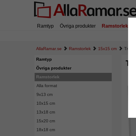
Ramtyp
Övriga produkter
Ramstorlek
AllaRamar.se
Ramstorlek
15x15 cm
Trära
Ramtyp
Tr
Övriga produkter
Ramstorlek
Alla format
9x13 cm
10x15 cm
13x18 cm
15x20 cm
18x18 cm
Tillba