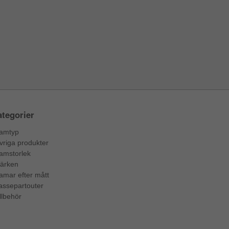
tegorier
amtyp
vriga produkter
amstorlek
ärken
amar efter mått
assepartouter
llbehör