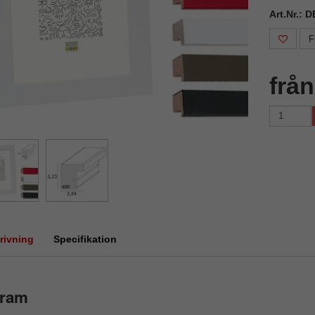
Art.Nr.:
F
frå
rivning
Specifikation
äram