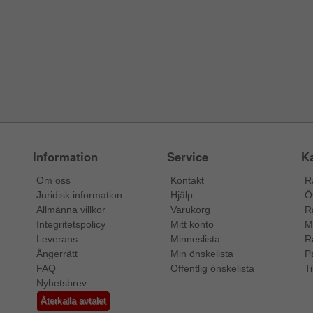
Information
Service
Ka
Om oss
Kontakt
R
Juridisk information
Hjälp
Ö
Allmänna villkor
Varukorg
R
Integritetspolicy
Mitt konto
M
Leverans
Minneslista
R
Ångerrätt
Min önskelista
P
FAQ
Offentlig önskelista
Ti
Nyhetsbrev
Återkalla avtalet