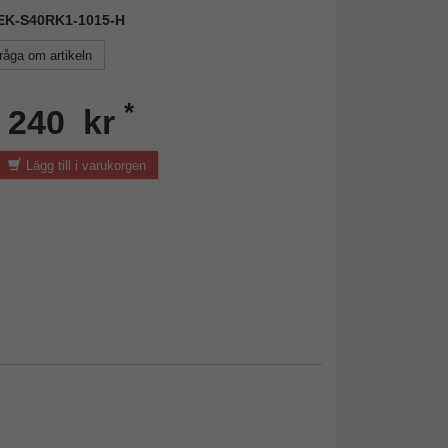
 DEK-S40RK1-1015-H
råga om artikeln
*
n 240 kr
Lägg till i varukorgen