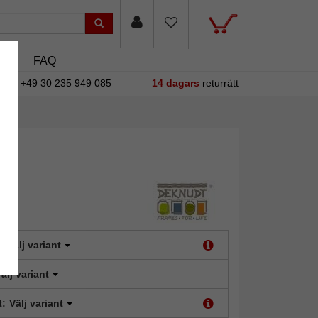
asin
FAQ
+49 30 235 949 085
14 dagars
returrätt
:
Välj variant
älj variant
t:
Välj variant