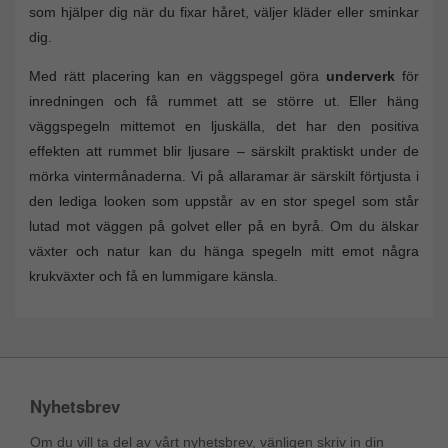
som hjälper dig när du fixar håret, väljer kläder eller sminkar
dig.
Med rätt placering kan en väggspegel göra
underverk
för
inredningen och få rummet att se större ut. Eller häng
väggspegeln mittemot en ljuskälla, det har den positiva
effekten att rummet blir ljusare – särskilt praktiskt under de
mörka vintermånaderna. Vi på allaramar är särskilt förtjusta i
den lediga looken som uppstår av en stor spegel som står
lutad mot väggen på golvet eller på en byrå. Om du älskar
växter och natur kan du hänga spegeln mitt emot några
krukväxter och få en lummigare känsla.
Nyhetsbrev
Om du vill ta del av vårt nyhetsbrev, vänligen skriv in din