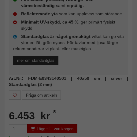
värmebeständig
samt
reptålig.
Reflekterande yta
som kan upplevas som störande.
Minimalt UV-skydd, ca 45 %
, ger primärt fysiskt
skydd.
Standardglas är något grönaktigt
vilket kan ge vita
ytor en lätt grön nyans. För tavlor med ljusa färger
rekommenderar vi plast- eller museiglas.
mer om standardglas
Art.Nr.: FDM-E0343140501 | 40x50 cm | silver |
Standardglas (2 mm)
Fråga om artikeln
*
6.453 kr
Lägg till i varukorgen