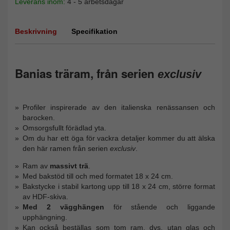
Leverans inom:
4 - 5 arbetsdagar
Beskrivning
Specifikation
Banias träram, från serien
exclusiv
Profiler inspirerade av den italienska renässansen och
barocken.
Omsorgsfullt förädlad yta.
Om du har ett öga för vackra detaljer kommer du att älska
den här ramen från serien
exclusiv
.
Ram av
massivt trä
.
Med bakstöd till och med formatet 18 x 24 cm.
Bakstycke i stabil kartong upp till 18 x 24 cm, större format
av HDF-skiva.
Med 2 vägghängen
för stående och liggande
upphängning.
Kan också beställas som tom ram, dvs. utan glas och