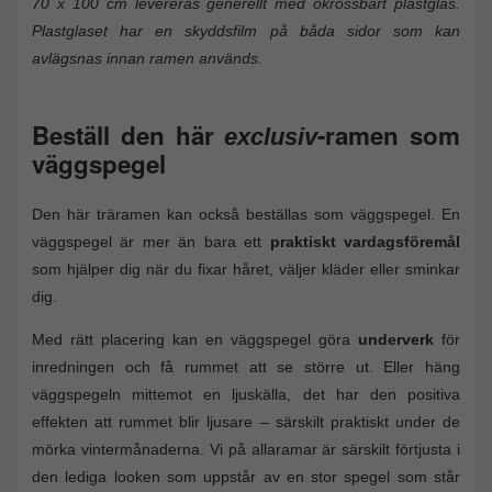
70 x 100 cm levereras generellt med okrossbart plastglas.
Plastglaset har en skyddsfilm på båda sidor som kan
avlägsnas innan ramen används.
Beställ den här
-ramen som
exclusiv
väggspegel
Den här träramen kan också beställas som väggspegel. En
väggspegel är mer än bara ett
praktiskt vardagsföremål
som hjälper dig när du fixar håret, väljer kläder eller sminkar
dig.
Med rätt placering kan en väggspegel göra
underverk
för
inredningen och få rummet att se större ut. Eller häng
väggspegeln mittemot en ljuskälla, det har den positiva
effekten att rummet blir ljusare – särskilt praktiskt under de
mörka vintermånaderna. Vi på allaramar är särskilt förtjusta i
den lediga looken som uppstår av en stor spegel som står