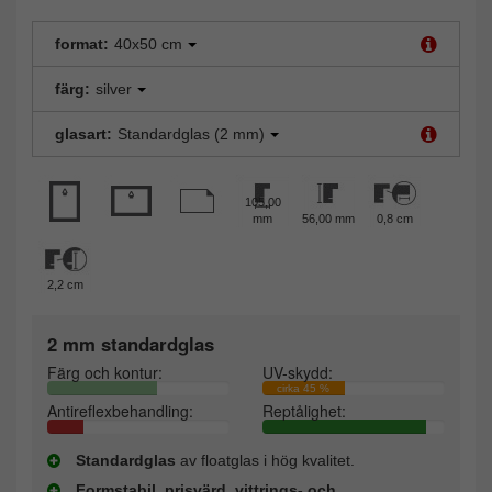
format:
40x50 cm
färg:
silver
glasart:
Standardglas (2 mm)
105,00
mm
56,00 mm
0,8 cm
2,2 cm
2 mm standardglas
Färg och kontur:
UV-skydd:
cirka 45 %
Antireflexbehandling:
Reptålighet:
Standardglas
av floatglas i hög kvalitet.
Formstabil, prisvärd, vittrings- och