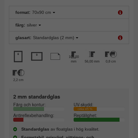
format:
70x90 cm
färg:
silver
glasart:
Standardglas (2 mm)
105,00
mm
56,00 mm
0,8 cm
2,2 cm
2 mm standardglas
Färg och kontur:
UV-skydd:
cirka 45 %
Antireflexbehandling:
Reptålighet:
Standardglas
av floatglas i hög kvalitet.
Formstabil, prisvärd, vittrings- och