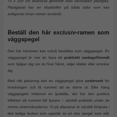
70 x 100 cm levereras generellt med okrossbart plastglas.
Plastglaset har en skyddsfilm på båda sidor som kan
avlägsnas innan ramen används.
Beställ den här
-ramen som
exclusiv
väggspegel
Den här träramen kan också beställas som väggspegel. En
väggspegel är mer än bara ett
praktiskt vardagsföremål
som hjälper dig när du fixar håret, väljer kläder eller sminkar
dig.
Med rätt placering kan en väggspegel göra
underverk
för
inredningen och få rummet att se större ut. Eller häng
väggspegeln mittemot en ljuskälla, det har den positiva
effekten att rummet blir ljusare – särskilt praktiskt under de
mörka vintermånaderna. Vi på allaramar är särskilt förtjusta i
den lediga looken som uppstår av en stor spegel som står