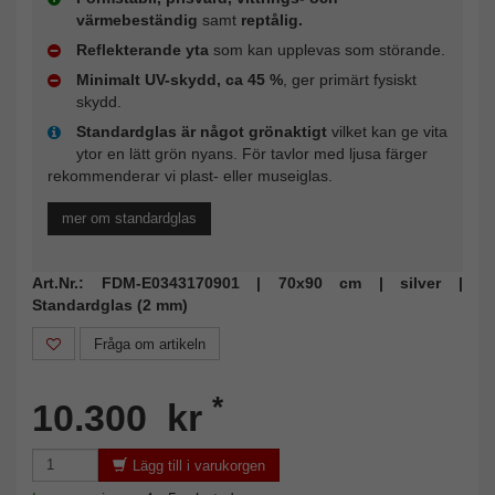
värmebeständig
samt
reptålig.
Reflekterande yta
som kan upplevas som störande.
Minimalt UV-skydd, ca 45 %
, ger primärt fysiskt
skydd.
Standardglas är något grönaktigt
vilket kan ge vita
ytor en lätt grön nyans. För tavlor med ljusa färger
rekommenderar vi plast- eller museiglas.
mer om standardglas
Art.Nr.: FDM-E0343170901 | 70x90 cm | silver |
Standardglas (2 mm)
Fråga om artikeln
*
10.300 kr
Lägg till i varukorgen