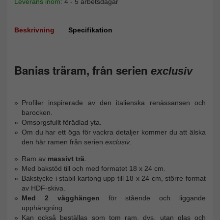
Leverans inom:
4 - 5 arbetsdagar
Beskrivning
Specifikation
Banias träram, från serien
exclusiv
Profiler inspirerade av den italienska renässansen och
barocken.
Omsorgsfullt förädlad yta.
Om du har ett öga för vackra detaljer kommer du att älska
den här ramen från serien
exclusiv
.
Ram av
massivt trä
.
Med bakstöd till och med formatet 18 x 24 cm.
Bakstycke i stabil kartong upp till 18 x 24 cm, större format
av HDF-skiva.
Med 2 vägghängen
för stående och liggande
upphängning.
Kan också beställas som tom ram, dvs. utan glas och