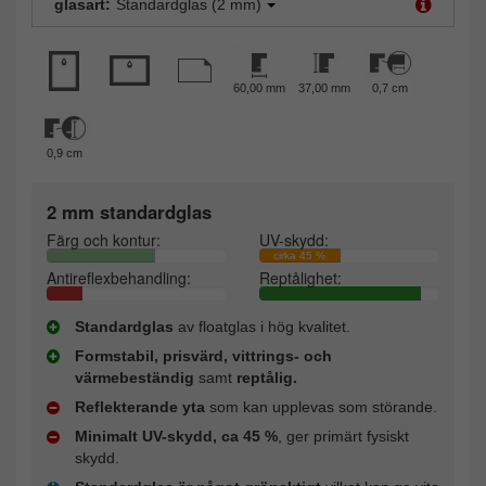
glasart:
Standardglas (2 mm)
60,00 mm
37,00 mm
0,7 cm
0,9 cm
2 mm standardglas
Färg och kontur:
UV-skydd:
cirka 45 %
Antireflexbehandling:
Reptålighet:
Standardglas
av floatglas i hög kvalitet.
Formstabil, prisvärd, vittrings- och
värmebeständig
samt
reptålig.
Reflekterande yta
som kan upplevas som störande.
Minimalt UV-skydd, ca 45 %
, ger primärt fysiskt
skydd.