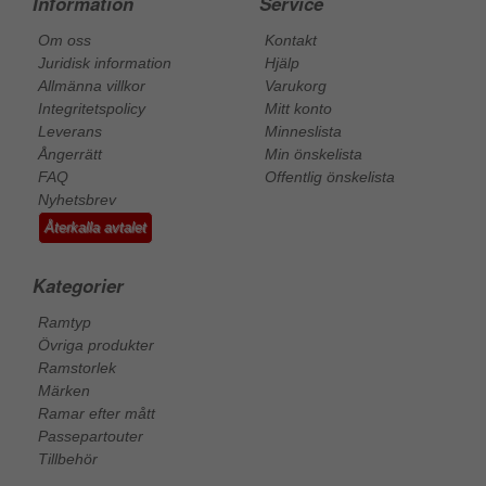
Information
Service
Om oss
Kontakt
Juridisk information
Hjälp
Allmänna villkor
Varukorg
Integritetspolicy
Mitt konto
Leverans
Minneslista
Ångerrätt
Min önskelista
FAQ
Offentlig önskelista
Nyhetsbrev
Återkalla avtalet
Kategorier
Ramtyp
Övriga produkter
Ramstorlek
Märken
Ramar efter mått
Passepartouter
Tillbehör