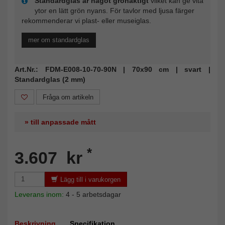
Standardglas är något grönaktigt
vilket kan ge vita
ytor en lätt grön nyans. För tavlor med ljusa färger
rekommenderar vi plast- eller museiglas.
mer om standardglas
Art.Nr.: FDM-E008-10-70-90N | 70x90 cm | svart |
Standardglas (2 mm)
Fråga om artikeln
» till anpassade mått
*
3.607 kr
Lägg till i varukorgen
Leverans inom:
4 - 5 arbetsdagar
Beskrivning
Specifikation