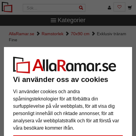
Kategorier
AllaRamar.se
Ramstorlek
70x90 cm
Exklusiv träram
Fine
Exklusiv träram Fine
Vi använder oss av cookies
Vi använder cookies och andra
spårningsteknologier för att förbättra din
surfupplevelse på vår webbplats, för att visa dig
personligt innehåll och riktade annonser, för att
analysera vår webbplatstrafik och för att förstå var
Tillbaka
Näst
våra besökare kommer ifrån.