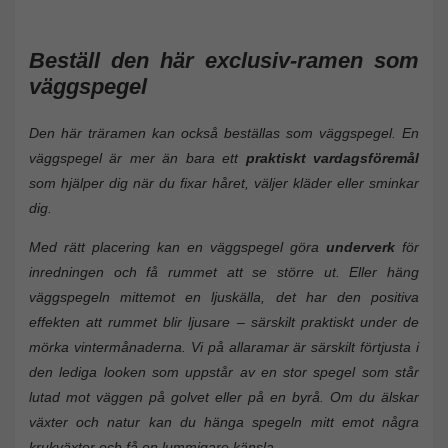
Beställ den här
exclusiv
-ramen som
väggspegel
Den här träramen kan också beställas som väggspegel. En
väggspegel är mer än bara ett
praktiskt vardagsföremål
som hjälper dig när du fixar håret, väljer kläder eller sminkar
dig.
Med rätt placering kan en väggspegel göra
underverk
för
inredningen och få rummet att se större ut. Eller häng
väggspegeln mittemot en ljuskälla, det har den positiva
effekten att rummet blir ljusare – särskilt praktiskt under de
mörka vintermånaderna. Vi på allaramar är särskilt förtjusta i
den lediga looken som uppstår av en stor spegel som står
lutad mot väggen på golvet eller på en byrå. Om du älskar
växter och natur kan du hänga spegeln mitt emot några
krukväxter och få en lummigare känsla.