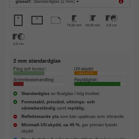
glasart:
Standardglas (2 mm)
79,00 mm
49,00 mm
0,8 cm
0,9 cm
2 mm standardglas
Färg och kontur:
UV-skydd:
cirka 45 %
Antireflexbehandling:
Reptålighet:
Standardglas
av floatglas i hög kvalitet.
Formstabil, prisvärd, vittrings- och
värmebeständig
samt
reptålig.
Reflekterande yta
som kan upplevas som störande.
Minimalt UV-skydd, ca 45 %
, ger primärt fysiskt
skydd.