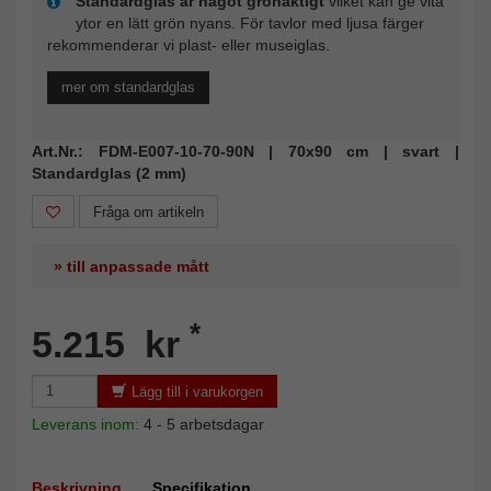
Standardglas är något grönaktigt
vilket kan ge vita
ytor en lätt grön nyans. För tavlor med ljusa färger
rekommenderar vi plast- eller museiglas.
mer om standardglas
Art.Nr.: FDM-E007-10-70-90N | 70x90 cm | svart |
Standardglas (2 mm)
Fråga om artikeln
» till anpassade mått
*
5.215 kr
Lägg till i varukorgen
Leverans inom:
4 - 5 arbetsdagar
Beskrivning
Specifikation