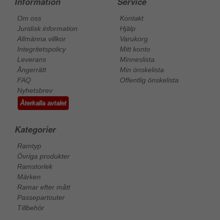
Information
Service
Om oss
Kontakt
Juridisk information
Hjälp
Allmänna villkor
Varukorg
Integritetspolicy
Mitt konto
Leverans
Minneslista
Ångerrätt
Min önskelista
FAQ
Offentlig önskelista
Nyhetsbrev
Återkalla avtalet
Kategorier
Ramtyp
Övriga produkter
Ramstorlek
Märken
Ramar efter mått
Passepartouter
Tillbehör