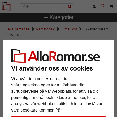
Kategorier
AllaRamar.se
Ramstorlek
70x90 cm
Exklusiv träram
Fronta
Exklusiv träram Fronta
Vi använder oss av cookies
Vi använder cookies och andra
spårningsteknologier för att förbättra din
surfupplevelse på vår webbplats, för att visa dig
personligt innehåll och riktade annonser, för att
analysera vår webbplatstrafik och för att förstå var
Tillbaka
Näst
våra besökare kommer ifrån.