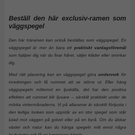
Beställ den här
exclusiv
-ramen som
väggspegel
Den här träramen kan också beställas som väggspegel. En
väggspegel är mer än bara ett
praktiskt vardagsföremål
som hjälper dig när du fixar håret, väljer kläder eller sminkar
dig.
Med rätt placering kan en väggspegel göra
underverk
för
inredningen och få rummet att se större ut. Eller häng
väggspegeln mittemot en ljuskälla, det har den positiva
effekten att rummet blir ljusare – särskilt praktiskt under de
mörka vintermånaderna. Vi på allaramar är särskilt förtjusta i
den lediga looken som uppstår av en stor spegel som står
lutad mot väggen på golvet eller på en byrå. Om du älskar
växter och natur kan du hänga spegeln mitt emot några
krukväxter och få en lummigare känsla.