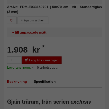
Art.Nr.: FDM-E033150701 | 50x70 cm | vit | Standardglas
(2 mm)
Fråga om artikeln
» till anpassade mått
*
1.908 kr
Lägg till i varukorgen
Leverans inom:
4 - 5 arbetsdagar
Beskrivning
Specifikation
Gjain träram, från serien
exclusiv