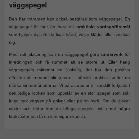
väggspegel
Den här träramen kan också beställas som väggspegel. En
väggspegel är mer än bara ett
praktiskt vardagsföremål
som hjälper dig när du fixar håret, väljer kläder eller sminkar
dig.
Med rätt placering kan en väggspegel göra
underverk
för
inredningen och få rummet att se större ut. Eller häng
väggspegeln mittemot en ljuskälla, det har den positiva
effekten att rummet blir ljusare – särskilt praktiskt under de
mörka vintermånaderna. Vi på allaramar är särskilt förtjusta i
den lediga looken som uppstår av en stor spegel som står
lutad mot väggen på golvet eller på en byrå. Om du älskar
växter och natur kan du hänga spegeln mitt emot några
krukväxter och få en lummigare känsla.