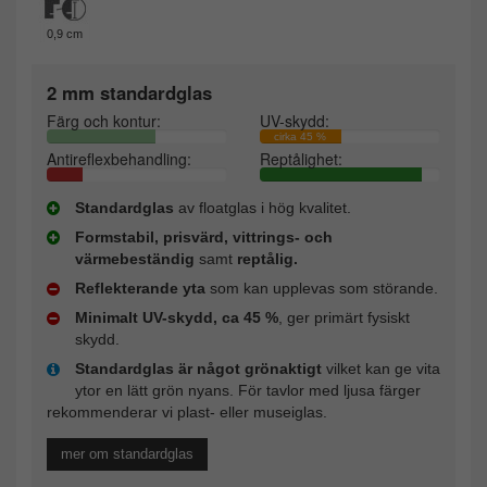
0,9 cm
2 mm standardglas
Färg och kontur:
UV-skydd:
cirka 45 %
Antireflexbehandling:
Reptålighet:
Standardglas
av floatglas i hög kvalitet.
Formstabil, prisvärd, vittrings- och
värmebeständig
samt
reptålig.
Reflekterande yta
som kan upplevas som störande.
Minimalt UV-skydd, ca 45 %
, ger primärt fysiskt
skydd.
Standardglas är något grönaktigt
vilket kan ge vita
ytor en lätt grön nyans. För tavlor med ljusa färger
rekommenderar vi plast- eller museiglas.
mer om standardglas