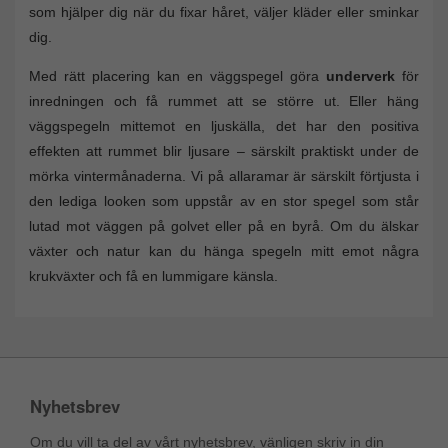
som hjälper dig när du fixar håret, väljer kläder eller sminkar
dig.
Med rätt placering kan en väggspegel göra
underverk
för
inredningen och få rummet att se större ut. Eller häng
väggspegeln mittemot en ljuskälla, det har den positiva
effekten att rummet blir ljusare – särskilt praktiskt under de
mörka vintermånaderna. Vi på allaramar är särskilt förtjusta i
den lediga looken som uppstår av en stor spegel som står
lutad mot väggen på golvet eller på en byrå. Om du älskar
växter och natur kan du hänga spegeln mitt emot några
krukväxter och få en lummigare känsla.
Nyhetsbrev
Om du vill ta del av vårt nyhetsbrev, vänligen skriv in din