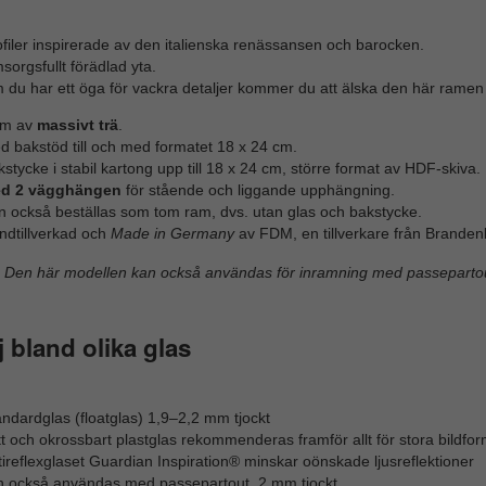
filer inspirerade av den italienska renässansen och barocken.
orgsfullt förädlad yta.
 du har ett öga för vackra detaljer kommer du att älska den här ramen
m av
massivt trä
.
d bakstöd till och med formatet 18 x 24 cm.
stycke i stabil kartong upp till 18 x 24 cm, större format av HDF-skiva.
d 2 vägghängen
för stående och liggande upphängning.
n också beställas som tom ram, dvs. utan glas och bakstycke.
ndtillverkad och
Made in Germany
av FDM, en tillverkare från Branden
Den här modellen kan också användas för inramning med passepartou
j bland olika glas
ndardglas (floatglas) 1,9–2,2 mm tjockt
t och okrossbart plastglas rekommenderas framför allt för stora bildfor
ireflexglaset Guardian Inspiration® minskar oönskade ljusreflektioner
n också användas med passepartout, 2 mm tjockt