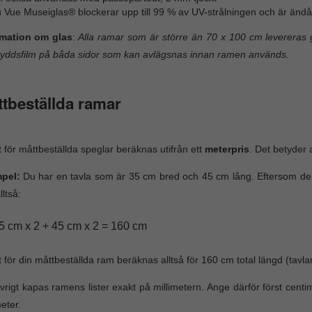
 Vue Museiglas® blockerar upp till 99 % av UV-strålningen och är ändå 
rmation om glas
:
Alla ramar som är större än 70 x 100 cm levereras g
yddsfilm på båda sidor som kan avlägsnas innan ramen används.
tbeställda ramar
t för måttbeställda speglar beräknas utifrån ett
meterpris
. Det betyder
pel:
Du har en tavla som är 35 cm bred och 45 cm lång. Eftersom den
lltså:
5 cm x 2 + 45 cm x 2 = 160 cm
t för din måttbeställda ram beräknas alltså för 160 cm total längd (tavla
vrigt kapas ramens lister exakt på millimetern. Ange därför först cen
meter.