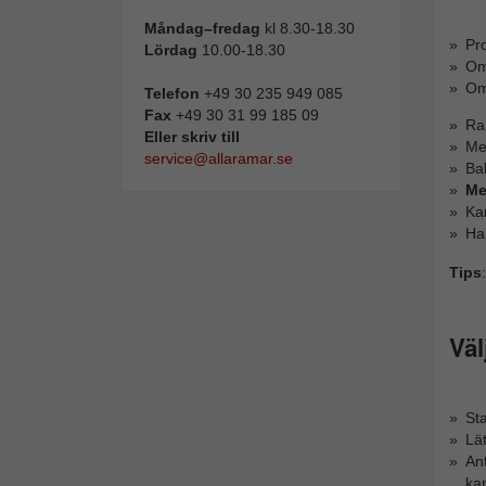
Måndag–fredag
kl 8.30-18.30
Pro
Lördag
10.00-18.30
Oms
Om
Telefon
+49 30 235 949 085
Fax
+49 30 31 99 185 09
Ra
Eller skriv till
Me
service@allaramar.se
Bak
Me
Ka
Ha
Tips
:
Väl
Sta
Lät
Ant
ka