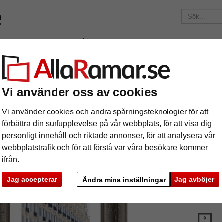
ärken
Ramar efter mått
Passepartouter
Tillbehör
Maga
195 kr
i leveranskostnad.
Oavsett hur mycket du beställer.
usiv träram Banias måttbeställd
Vi använder oss av cookies
klusiv träram Banias måttbeställd
Vi använder cookies och andra spårningsteknologier för att
förbättra din surfupplevelse på vår webbplats, för att visa dig
personligt innehåll och riktade annonser, för att analysera vår
webbplatstrafik och för att förstå var våra besökare kommer
ifrån.
färg:
V
Jag accepterar
Jag avböjer
Ändra mina inställningar
glasar
ka
Nästa