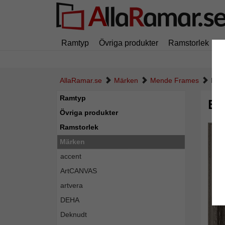
Ramtyp
Övriga produkter
Ramstorlek
M
AllaRamar.se
Märken
Mende Frames
Exkl
Ramtyp
Ex
Övriga produkter
Ramstorlek
Märken
accent
ArtCANVAS
artvera
DEHA
Deknudt
Tillba