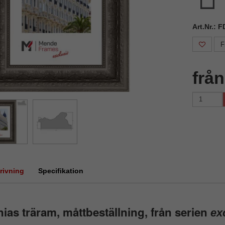
Art.Nr.:
F
frå
rivning
Specifikation
ias träram, måttbeställning, från serien
ex