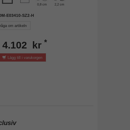
0,8 cm
2,2 cm
 FDM-E03410-SZ2-H
råga om artikeln
*
n 4.102 kr
Lägg till i varukorgen
clusiv