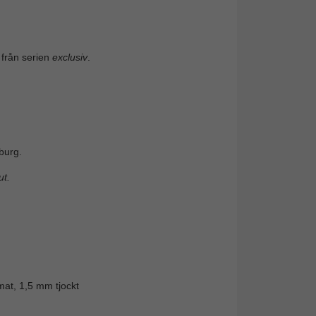
 från serien
exclusiv
.
burg.
t.
mat, 1,5 mm tjockt