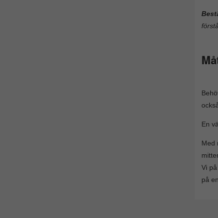
Best
först
Måt
Behöv
ocks
En vä
Med r
mitte
Vi på
på en