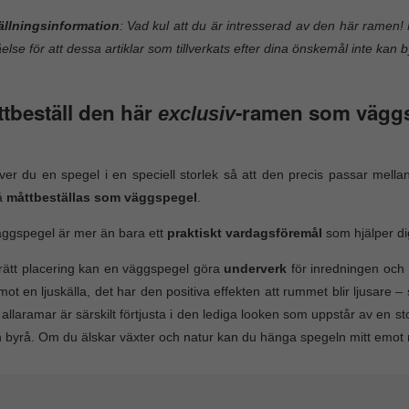
ällningsinformation
: Vad kul att du är intresserad av den här ramen! 
åelse för att dessa artiklar som tillverkats efter dina önskemål inte kan b
tbeställ den här
-ramen som vägg
exclusiv
er du en spegel i en speciell storlek så att den precis passar mel
å
måttbeställas som väggspegel
.
ggspegel är mer än bara ett
praktiskt vardagsföremål
som hjälper dig
ätt placering kan en väggspegel göra
underverk
för inredningen och 
mot en ljuskälla, det har den positiva effekten att rummet blir ljusare 
 allaramar är särskilt förtjusta i den lediga looken som uppstår av en s
 byrå. Om du älskar växter och natur kan du hänga spegeln mitt emot 