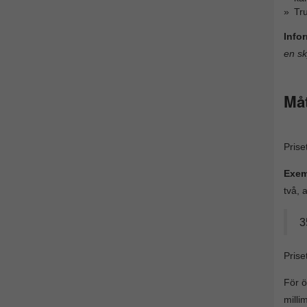
Tru
Info
en sk
Måt
Prise
Exem
två, a
3
Prise
För ö
milli