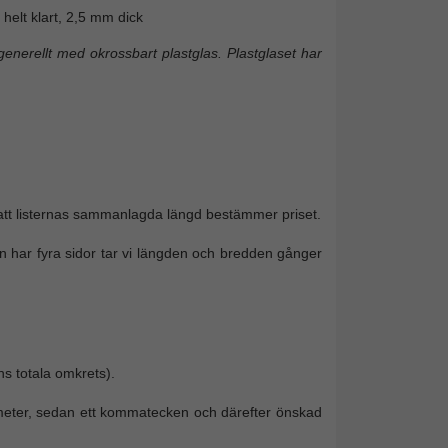
helt klart, 2,5 mm dick
enerellt med okrossbart plastglas. Plastglaset har
 att listernas sammanlagda längd bestämmer priset.
 har fyra sidor tar vi längden och bredden gånger
ns totala omkrets).
timeter, sedan ett kommatecken och därefter önskad