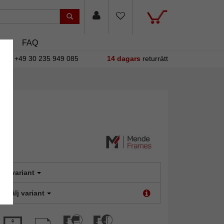
sin
FAQ
+49 30 235 949 085
14 dagars
returrätt
älj variant
t:
Välj variant