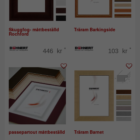
Skuggfog- måttbeställd
Träram Barkingside
Rochford
*
*
446 kr
103 kr
passepartout måttbeställd
Träram Barnet