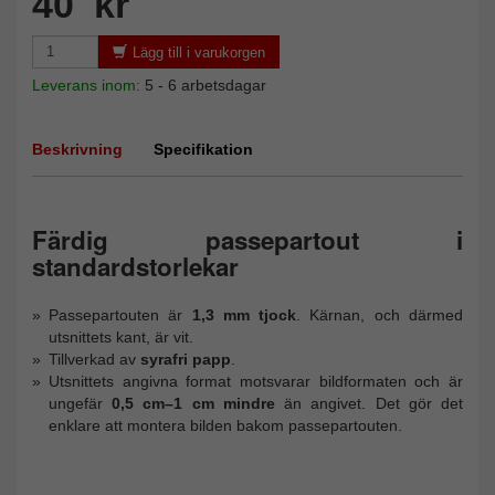
40 kr
Lägg till i varukorgen
Leverans inom:
5 - 6 arbetsdagar
Beskrivning
Specifikation
Färdig passepartout i
standardstorlekar
Passepartouten är
1,3 mm tjock
. Kärnan, och därmed
utsnittets kant, är vit.
Tillverkad av
syrafri papp
.
Utsnittets angivna format motsvarar bildformaten och är
ungefär
0,5 cm–1 cm mindre
än angivet. Det gör det
enklare att montera bilden bakom passepartouten.