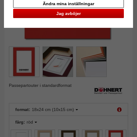
Ändra mina inställningar
Jag avböjer
Passepartouter i standardformat
format:
18x24 cm (10x15 cm)
färg:
röd