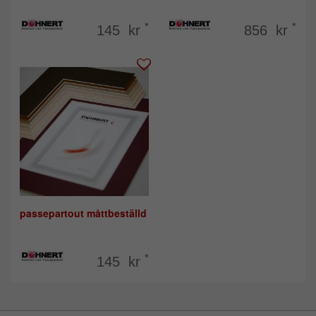
*
*
145 kr
856 kr
passepartout måttbeställd
*
145 kr