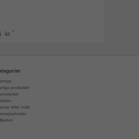
*
6 kr
tegorier
amtyp
vriga produkter
amstorlek
ärken
amar efter mått
assepartouter
llbehör