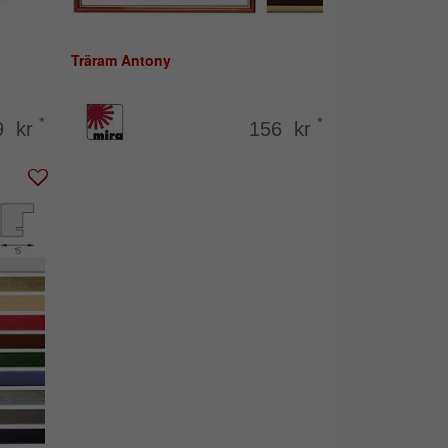
Träram Antony
*
*
9 kr
156 kr