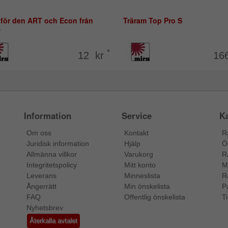
 för den ART och Econ från
Träram Top Pro S
A
*
12 kr
16
Information
Service
Ka
Om oss
Kontakt
R
Juridisk information
Hjälp
Ö
Allmänna villkor
Varukorg
R
Integritetspolicy
Mitt konto
M
Leverans
Minneslista
R
Ångerrätt
Min önskelista
P
FAQ
Offentlig önskelista
Ti
Nyhetsbrev
Återkalla avtalet