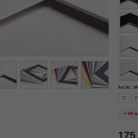
Art.Nr.: 
F
» till
175