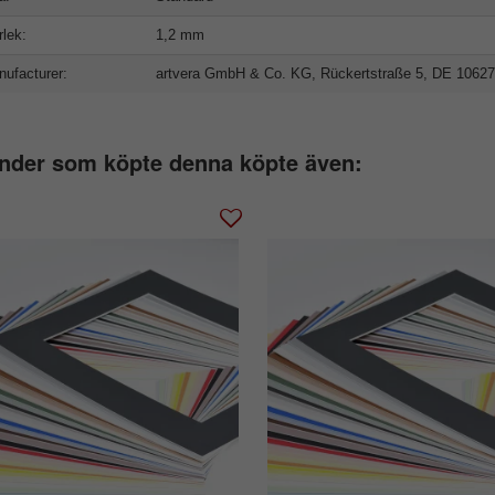
rlek:
1,2 mm
ufacturer:
artvera GmbH & Co. KG, Rückertstraße 5, DE 10627
nder som köpte denna köpte även: