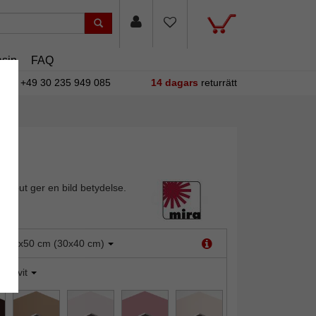
sin
FAQ
+49 30 235 949 085
14 dagars
returrätt
rtout ger en bild betydelse.
:
40x50 cm (30x40 cm)
olarvit