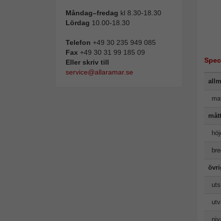
Måndag–fredag
kl 8.30-18.30
Lördag
10.00-18.30
Telefon
+49 30 235 949 085
Fax
+49 30 31 99 185 09
Spec
Eller skriv till
service@allaramar.se
allm
mat
måt
höj
bre
övr
uts
utv
niv