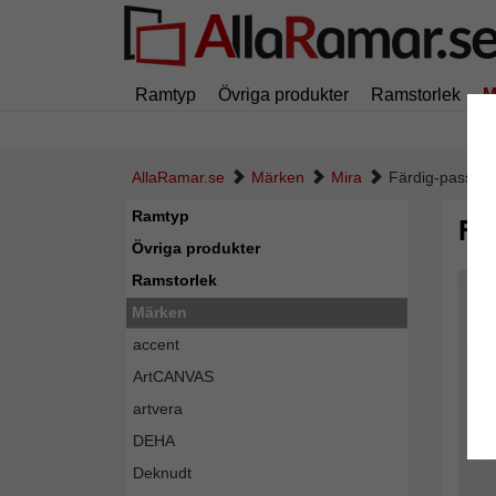
Ramtyp
Övriga produkter
Ramstorlek
M
AllaRamar.se
Märken
Mira
Färdig-passepa
Ramtyp
Fä
Övriga produkter
Ramstorlek
Märken
accent
ArtCANVAS
artvera
DEHA
Deknudt
Tillba