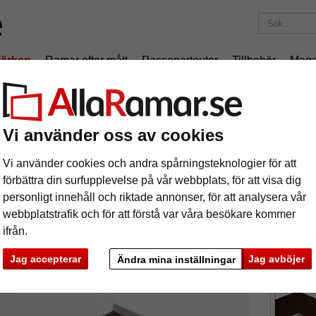
ärken
Ramar efter mått
Passepartouter
Tillbehör
Maga
195 kr
i leveranskostnad.
Oavsett hur mycket du beställer.
rtout
Vi använder oss av cookies
rdig-passepartout
Vi använder cookies och andra spårningsteknologier för att
förbättra din surfupplevelse på vår webbplats, för att visa dig
En passepa
personligt innehåll och riktade annonser, för att analysera vår
webbplatstrafik och för att förstå var våra besökare kommer
ifrån.
format
Jag accepterar
Jag avböjer
Ändra mina inställningar
färg:
p
ka
Nästa