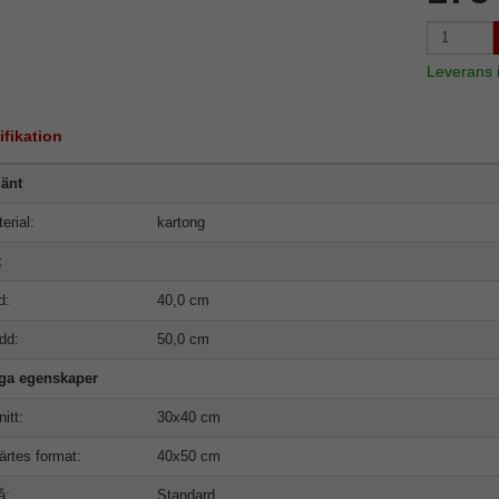
Leverans
ifikation
änt
erial:
kartong
t
d:
40,0 cm
dd:
50,0 cm
iga egenskaper
nitt:
30x40 cm
ärtes format:
40x50 cm
å:
Standard