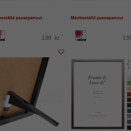
beställd passepartout
Måttbeställd passepartout
*
139 kr
13