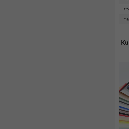
sto
man
Ku