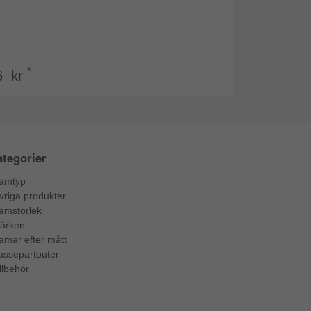
*
6 kr
tegorier
amtyp
vriga produkter
amstorlek
ärken
amar efter mått
assepartouter
llbehör