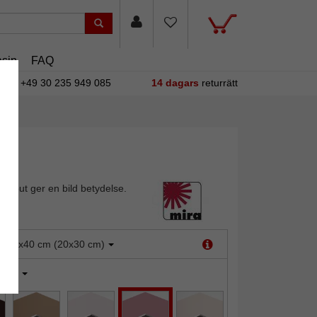
sin
FAQ
+49 30 235 949 085
14 dagars
returrätt
rtout ger en bild betydelse.
:
30x40 cm (20x30 cm)
Rosé