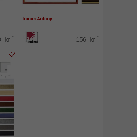
Träram Antony
*
*
9 kr
156 kr