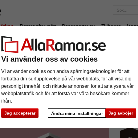
ärken
Ramar efter mått
Passepartouter
Tillbehör
Maga
195 kr
i leveranskostnad.
Oavsett hur mycket du beställer.
rtout
Vi använder oss av cookies
rdig-passepartout
Vi använder cookies och andra spårningsteknologier för att
förbättra din surfupplevelse på vår webbplats, för att visa dig
En passepa
personligt innehåll och riktade annonser, för att analysera vår
webbplatstrafik och för att förstå var våra besökare kommer
ifrån.
format
Jag accepterar
Jag avböjer
Ändra mina inställningar
färg:
ka
Nästa