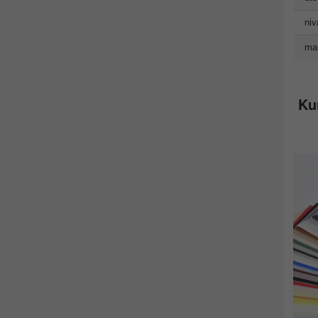
niv
man
Ku