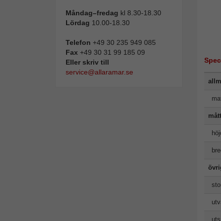
Måndag–fredag
kl 8.30-18.30
Lördag
10.00-18.30
Telefon
+49 30 235 949 085
Fax
+49 30 31 99 185 09
Spec
Eller skriv till
service@allaramar.se
allm
mat
måt
höj
bre
övr
sto
utv
uts