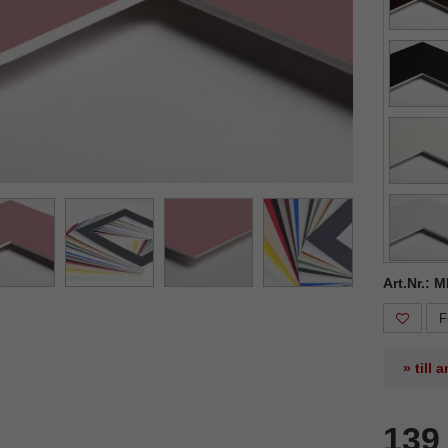
Art.Nr.: 
F
» till
139