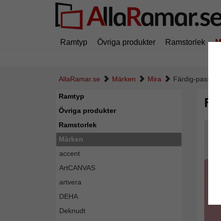
Ramtyp
Övriga produkter
Ramstorlek
M
AllaRamar.se
Märken
Mira
Färdig-passepa
Ramtyp
Fä
Övriga produkter
Ramstorlek
Märken
accent
ArtCANVAS
artvera
DEHA
Deknudt
Tillba