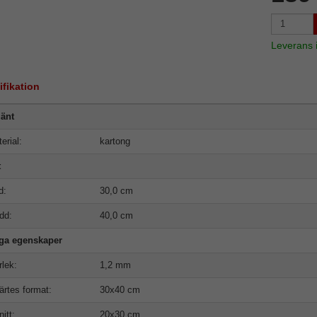
Leverans
ifikation
änt
erial:
kartong
t
d:
30,0 cm
dd:
40,0 cm
iga egenskaper
rlek:
1,2 mm
ärtes format:
30x40 cm
nitt:
20x30 cm