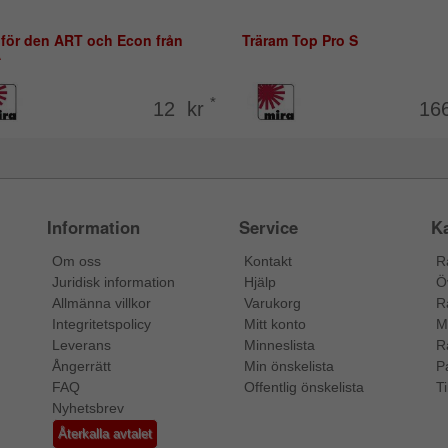
 för den ART och Econ från
Träram Top Pro S
A
*
12 kr
16
Information
Service
Ka
Om oss
Kontakt
R
Juridisk information
Hjälp
Ö
Allmänna villkor
Varukorg
R
Integritetspolicy
Mitt konto
M
Leverans
Minneslista
R
Ångerrätt
Min önskelista
P
FAQ
Offentlig önskelista
Ti
Nyhetsbrev
Återkalla avtalet