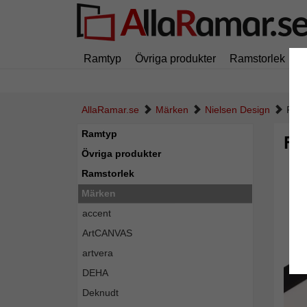
Ramtyp
Övriga produkter
Ramstorlek
M
AllaRamar.se
Märken
Nielsen Design
Färd
Ramtyp
Fä
Övriga produkter
Ramstorlek
Märken
accent
ArtCANVAS
artvera
DEHA
Deknudt
Tillba