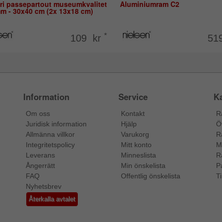
eri passepartout museumkvalitet
Aluminiumram C2
mm - 30x40 cm (2x 13x18 cm)
*
109 kr
51
Information
Service
Ka
Om oss
Kontakt
R
Juridisk information
Hjälp
Ö
Allmänna villkor
Varukorg
R
Integritetspolicy
Mitt konto
M
Leverans
Minneslista
R
Ångerrätt
Min önskelista
P
FAQ
Offentlig önskelista
Ti
Nyhetsbrev
Återkalla avtalet