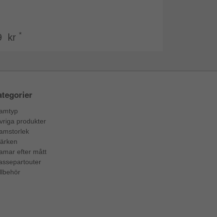
*
9 kr
tegorier
amtyp
vriga produkter
amstorlek
ärken
amar efter mått
assepartouter
llbehör