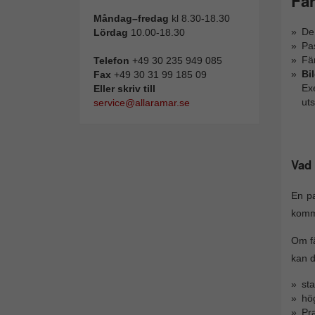
Fär
Måndag–fredag
kl 8.30-18.30
De
Lördag
10.00-18.30
Pa
Fär
Telefon
+49 30 235 949 085
Bi
Fax
+49 30 31 99 185 09
Exe
Eller skriv till
uts
service@allaramar.se
Vad 
En pa
komma 
Om fä
kan d
sta
hög
Pr