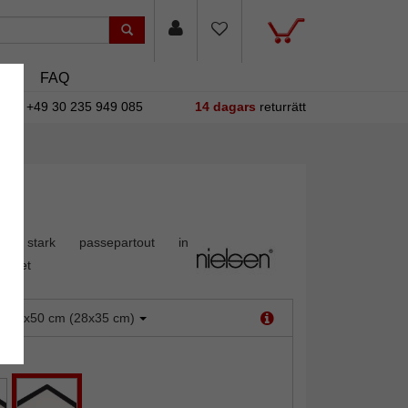
sin
FAQ
+49 30 235 949 085
14 dagars
returrätt
mm
 stark passepartout in
litet
:
40x50 cm (28x35 cm)
it