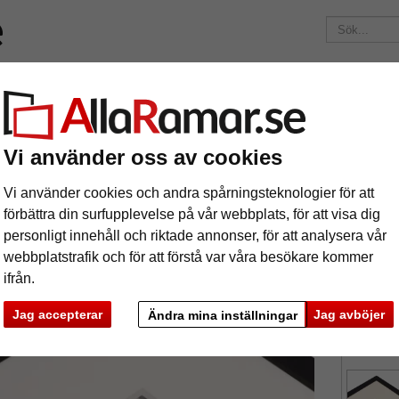
ärken
Ramar efter mått
Passepartouter
Tillbehör
Maga
195 kr
i leveranskostnad.
Oavsett hur mycket du beställer.
ig passepartout museumkvalitet 2,6 mm
Vi använder oss av cookies
rdig passepartout museumkvalitet 2,6 
Vi använder cookies och andra spårningsteknologier för att
förbättra din surfupplevelse på vår webbplats, för att visa dig
personligt innehåll och riktade annonser, för att analysera vår
2,6 mm
webbplatstrafik och för att förstå var våra besökare kommer
museumkva
ifrån.
format
Jag accepterar
Jag avböjer
Ändra mina inställningar
färg:
v
ka
Nästa