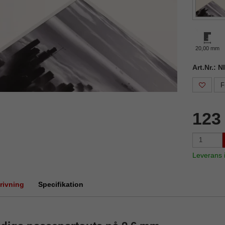
20,00 mm
Art.Nr.: 
F
123
Leverans
rivning
Specifikation