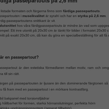
diga passepartouts på 2,6 mm
 listade formaten och färgerna finns som
färdiga passepartouts
.
ssepartouten i
museikvalitet
är syrafri och har en
styrka på 2,6 mm
.
dig-passepartoutens snittkant är vit.
ldutsnittet
hos våra färdigpassepartouts är mindre än vad som uppges, så
mpel: Ett inre utsnitt på 20x30 cm är tänkt för bilder i formatet 20x3
nitt på exakt 20x30 cm, då kan du göra en specialbeställning för att få
är en passepartout?
ssepartout är den estetiska förmedlaren mellan motiv, ram och omgi
till sin rätt.
rgen på passepartouten är ljusare än den dominerande färgtonen så tr
u få fram med en passepartout i en mörkare kontrastfärg.
bil bakpanel med torsionsfjädrar
 hållbarhet för formen, starka hörnanslutningar, perfekta hörn
aktiska upphängningssystem (separat tillbehör)