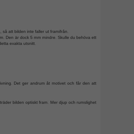
 att bilden inte faller ut framifrån.
0 cm. Den är dock 5 mm mindre. Skulle du behöva ett
 detta exakta utsnitt.
vning. Det ger andrum åt motivet och får den att
äder bilden optiskt fram. Mer djup och rumslighet