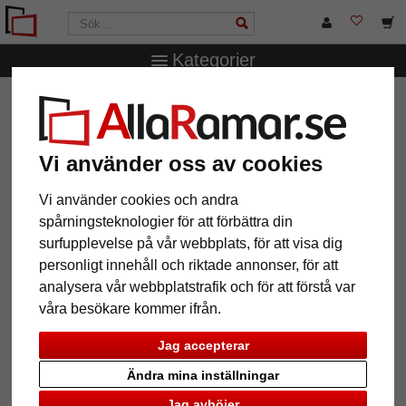
Kategorier
AllaRamar.se
Övriga produkter
Fotoalbum
Fotoalbum
Cloth med 40 sidor för limning, 26x25 cm
Fotoalbum Cloth med 40 sidor för
Vi använder oss av cookies
limning, 26x25 cm
Vi använder cookies och andra
spårningsteknologier för att förbättra din
surfupplevelse på vår webbplats, för att visa dig
personligt innehåll och riktade annonser, för att
analysera vår webbplatstrafik och för att förstå var
våra besökare kommer ifrån.
Jag accepterar
Ändra mina inställningar
Tillbaka
Näst
Jag avböjer