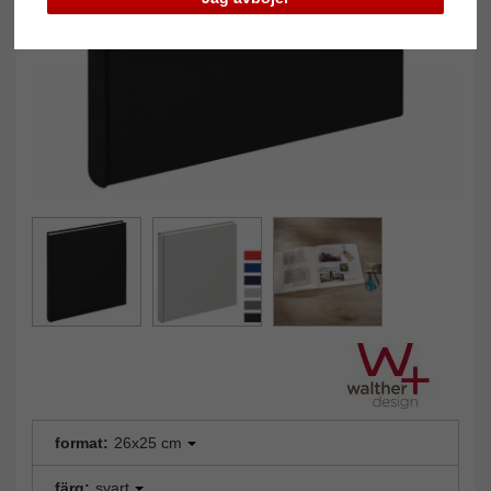
format:
26x25 cm
färg:
svart