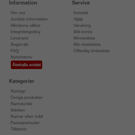
Information
Service
Om oss
Kontakt
Juridisk information
Hjälp
Allmänna villkor
Varukorg
Integritetspolicy
Mitt konto
Leverans
Minneslista
Ångerrätt
Min önskelista
FAQ
Offentlig önskelista
Nyhetsbrev
Återkalla avtalet
Kategorier
Ramtyp
Övriga produkter
Ramstorlek
Märken
Ramar efter mått
Passepartouter
Tillbehör