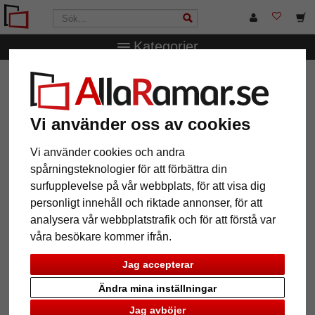
Kategorier
AllaRamar.se
Ramtyp
Foto- & porträttramar
Fotohållare för 4 bilder
Fotohållare för 4 bilder
Vi använder oss av cookies
Vi använder cookies och andra
spårningsteknologier för att förbättra din
surfupplevelse på vår webbplats, för att visa dig
personligt innehåll och riktade annonser, för att
analysera vår webbplatstrafik och för att förstå var
våra besökare kommer ifrån.
Jag accepterar
Ändra mina inställningar
Tillbaka
Näst
Jag avböjer