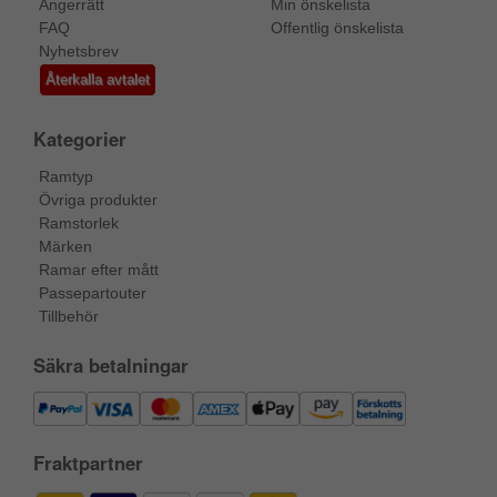
Ångerrätt
Min önskelista
FAQ
Offentlig önskelista
Nyhetsbrev
Återkalla avtalet
Kategorier
Ramtyp
Övriga produkter
Ramstorlek
Märken
Ramar efter mått
Passepartouter
Tillbehör
Säkra betalningar
Fraktpartner