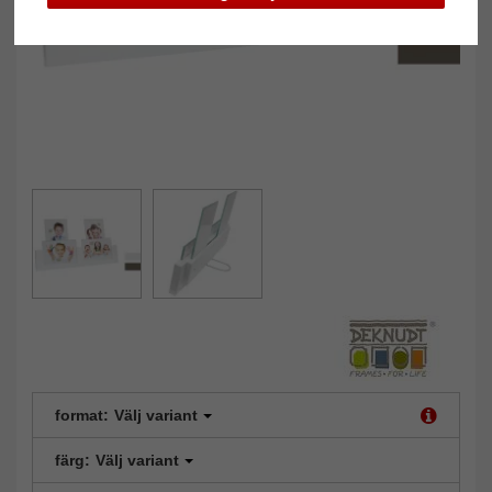
format:
Välj variant
färg:
Välj variant