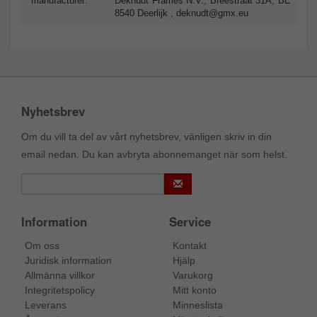
manufacturer:
Deknudt Frames N.V., Breestraat 31A, BE
8540 Deerlijk ,
deknudt@gmx.eu
Nyhetsbrev
Om du vill ta del av vårt nyhetsbrev, vänligen skriv in din
email nedan. Du kan avbryta abonnemanget när som helst.
Information
Service
Om oss
Kontakt
Juridisk information
Hjälp
Allmänna villkor
Varukorg
Integritetspolicy
Mitt konto
Leverans
Minneslista