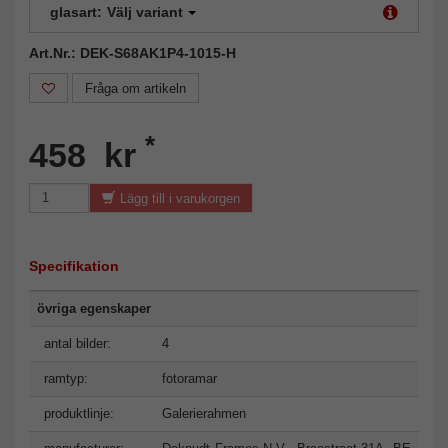
glasart:
Välj variant
Art.Nr.: DEK-S68AK1P4-1015-H
Fråga om artikeln
*
458 kr
Lägg till i varukorgen
Specifikation
övriga egenskaper
antal bilder:
4
ramtyp:
fotoramar
produktlinje:
Galerierahmen