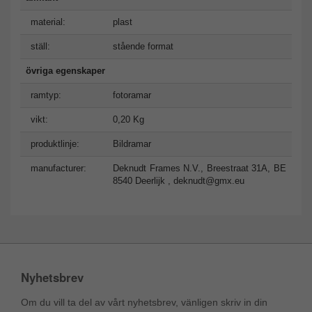
material:
plast
ställ:
stående format
övriga egenskaper
ramtyp:
fotoramar
vikt:
0,20 Kg
produktlinje:
Bildramar
manufacturer:
Deknudt Frames N.V., Breestraat 31A, BE
8540 Deerlijk ,
deknudt@gmx.eu
Nyhetsbrev
Om du vill ta del av vårt nyhetsbrev, vänligen skriv in din