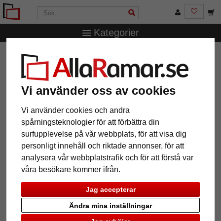
Kategorier
AllaRamar.se
Ramstorlek
Alla format
Fotohållare med
klämma och fot i naturträ
Fotohållare med klämma och fot i
Vi använder oss av cookies
naturträ
Vi använder cookies och andra
spårningsteknologier för att förbättra din
surfupplevelse på vår webbplats, för att visa dig
personligt innehåll och riktade annonser, för att
analysera vår webbplatstrafik och för att förstå var
våra besökare kommer ifrån.
Jag accepterar
Ändra mina inställningar
Tillbaka
Näst