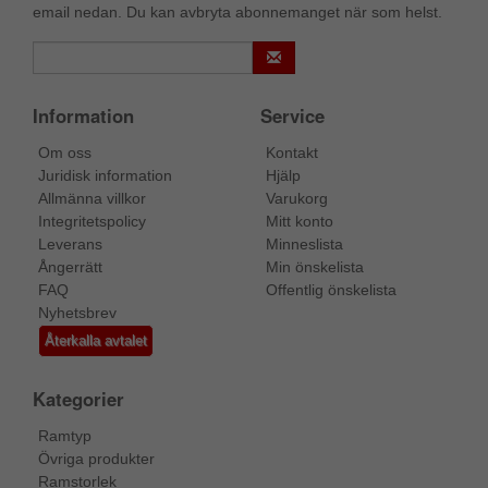
email nedan. Du kan avbryta abonnemanget när som helst.
Information
Service
Om oss
Kontakt
Juridisk information
Hjälp
Allmänna villkor
Varukorg
Integritetspolicy
Mitt konto
Leverans
Minneslista
Ångerrätt
Min önskelista
FAQ
Offentlig önskelista
Nyhetsbrev
Återkalla avtalet
Kategorier
Ramtyp
Övriga produkter
Ramstorlek