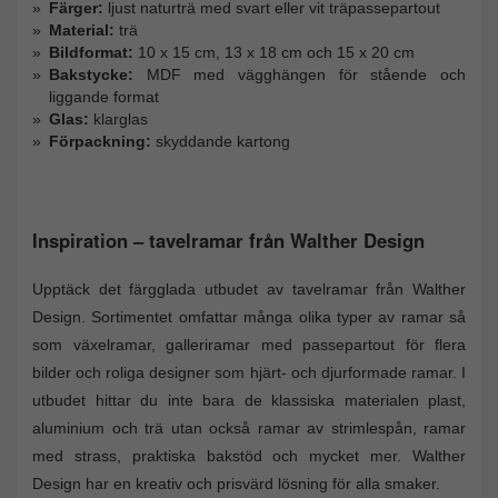
Färger:
ljust naturträ med svart eller vit träpassepartout
Material:
trä
Bildformat:
10 x 15 cm, 13 x 18 cm och 15 x 20 cm
Bakstycke:
MDF med vägghängen för stående och
liggande format
Glas:
klarglas
Förpackning:
skyddande kartong
Inspiration – tavelramar från Walther Design
Upptäck det färgglada utbudet av tavelramar från Walther
Design. Sortimentet omfattar många olika typer av ramar så
som växelramar, galleriramar med passepartout för flera
bilder och roliga designer som hjärt- och djurformade ramar. I
utbudet hittar du inte bara de klassiska materialen plast,
aluminium och trä utan också ramar av strimlespån, ramar
med strass, praktiska bakstöd och mycket mer. Walther
Design har en kreativ och prisvärd lösning för alla smaker.