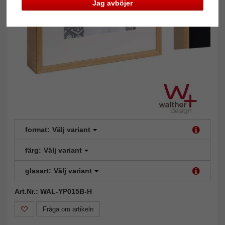
Jag avböjer
format:
Välj variant
färg:
Välj variant
glasart:
Välj variant
Art.Nr.: WAL-YP015B-H
Fråga om artikeln