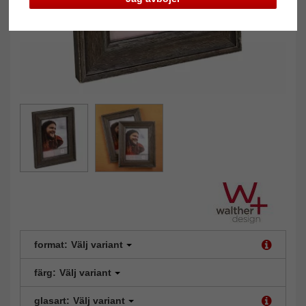
format:
Välj variant
färg:
Välj variant
glasart:
Välj variant