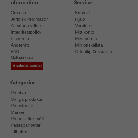
Information
Service
Om oss
Kontakt
Juridisk information
Hjälp
Allmänna villkor
Varukorg
Integritetspolicy
Mitt konto
Leverans
Minneslista
Ångerrätt
Min önskelista
FAQ
Offentlig önskelista
Nyhetsbrev
Återkalla avtalet
Kategorier
Ramtyp
Övriga produkter
Ramstorlek
Märken
Ramar efter mått
Passepartouter
Tillbehör