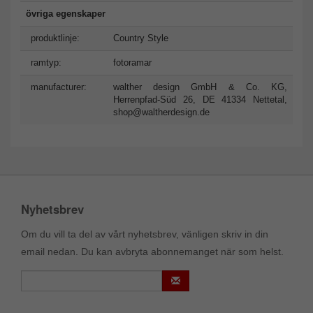
övriga egenskaper
produktlinje:
Country Style
ramtyp:
fotoramar
manufacturer:
walther design GmbH & Co. KG,
Herrenpfad-Süd 26, DE 41334 Nettetal,
shop@waltherdesign.de
Nyhetsbrev
Om du vill ta del av vårt nyhetsbrev, vänligen skriv in din
email nedan. Du kan avbryta abonnemanget när som helst.