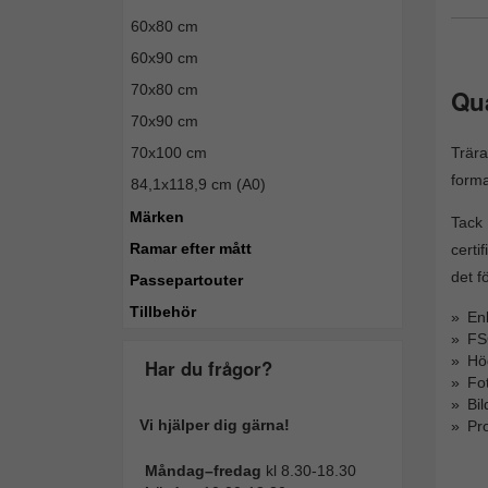
60x80 cm
60x90 cm
70x80 cm
Qu
70x90 cm
Trära
70x100 cm
forma
84,1x118,9 cm (A0)
Märken
Tack
Ramar efter mått
certi
det f
Passepartouter
Tillbehör
Enk
FSC
Hög
Har du frågor?
Fo
Bi
Vi hjälper dig gärna!
Pro
Måndag–fredag
kl 8.30-18.30