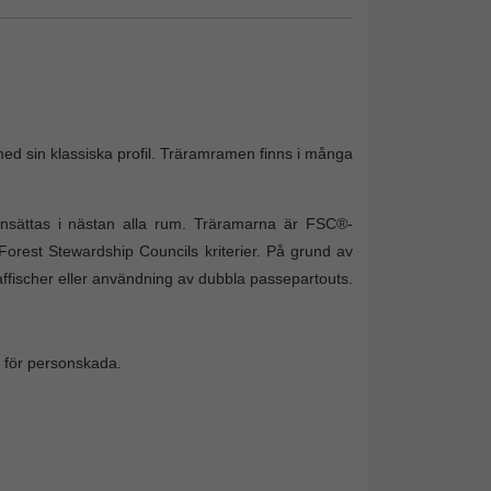
d sin klassiska profil. Träramramen finns i många
nsättas i nästan alla rum. Träramarna är FSC®-
Forest Stewardship Councils kriterier. På grund av
affischer eller användning av dubbla passepartouts.
sk för personskada.