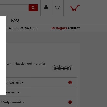
asin
FAQ
+49 30 235 949 085
14 dagars
returrätt
toram - klassisk och naturlig
:
Välj variant
älj variant
t:
Välj variant