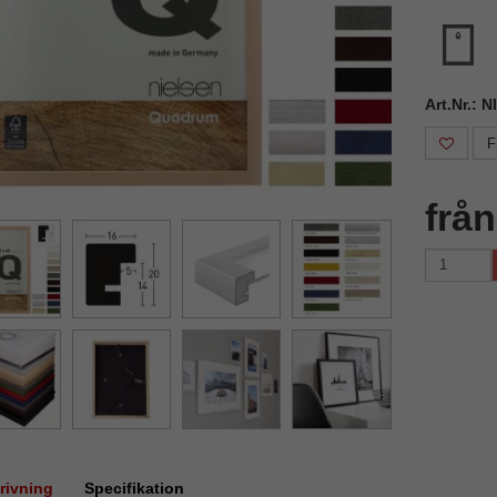
Art.Nr.: 
F
frå
rivning
Specifikation