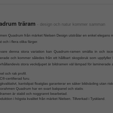
adrum träram
-
design och natur kommer samman
men Quadrum från märket Nielsen Design utstrålar en enkel elegans me
t och i flera olika färger.
 vare denna stora variation kan Quadrum-ramen smälta in och isce
fierade och kommer således från ett hållbart skogsbruk som uppfyller 
örhållandevis stora veckdjupet är bildramen väl lämpad för laminerade 
el och rak profil.
®-certifierad furu.
kvalitativt, kantslipat floatglas garanterar en säker bildväxling utan ri
torahmen Quadrum har en svart bakpanel och stativ.
ldramen är stabil och noggrannt bearbetad.
duktion i högsta kvalitet från märket Nielsen. Tillverkad i Tyskland.