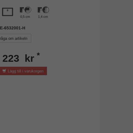
0,5 cm
1,4 cm
NIE-6532001-H
råga om artikeln
*
n 223 kr
Lägg till i varukorgen