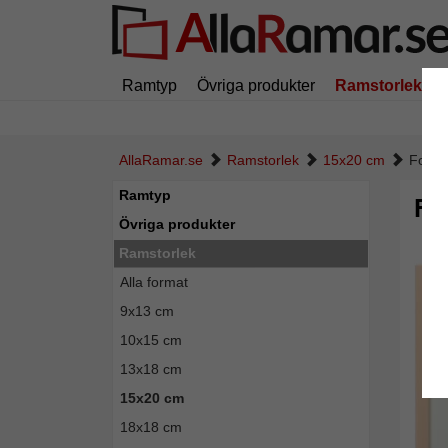
Ramtyp
Övriga produkter
Ramstorlek
AllaRamar.se
Ramstorlek
15x20 cm
Foto
Ramtyp
Fo
Övriga produkter
Ramstorlek
Alla format
9x13 cm
10x15 cm
13x18 cm
15x20 cm
18x18 cm
Tillba