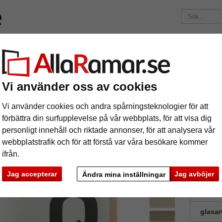
Märken
Ramar efter mått
Passepartouter
Tillbehör
Mag
195 kr
i leveranskostnad.
Oavsett hur mycket du beställer.
ram Quadrum
Vi använder oss av cookies
toram Quadrum
Vi använder cookies och andra spårningsteknologier för att
förbättra din surfupplevelse på vår webbplats, för att visa dig
personligt innehåll och riktade annonser, för att analysera vår
Quadrum fo
webbplatstrafik och för att förstå var våra besökare kommer
ifrån.
format
Jag accepterar
Jag avböjer
Ändra mina inställningar
färg:
V
glasar
ka
Nästa