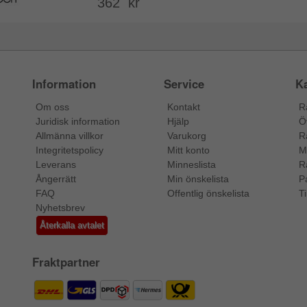
362 kr
Information
Service
Ka
Om oss
Kontakt
R
Juridisk information
Hjälp
Ö
Allmänna villkor
Varukorg
R
Integritetspolicy
Mitt konto
M
Leverans
Minneslista
R
Ångerrätt
Min önskelista
P
FAQ
Offentlig önskelista
Ti
Nyhetsbrev
Återkalla avtalet
Fraktpartner