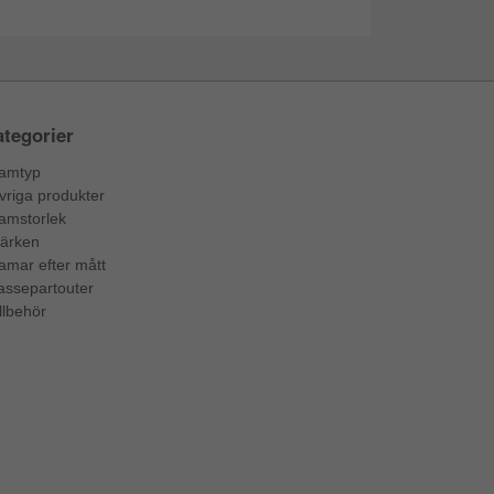
tegorier
amtyp
vriga produkter
amstorlek
ärken
amar efter mått
assepartouter
llbehör