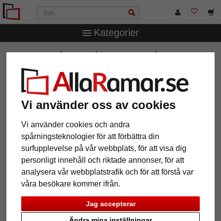
Kategorier
AllaRamar.se
Märken
Walther Design
Galleriram
Rustic för 4 bilder
Galleriram Rustic för 4 bilder
Vi använder oss av cookies
Vi använder cookies och andra
spårningsteknologier för att förbättra din
surfupplevelse på vår webbplats, för att visa dig
personligt innehåll och riktade annonser, för att
analysera vår webbplatstrafik och för att förstå var
våra besökare kommer ifrån.
Jag accepterar
Tillbaka
Näst
Ändra mina inställningar