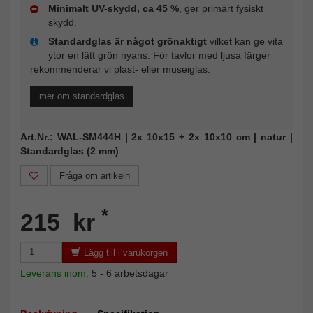
Minimalt UV-skydd, ca 45 %
, ger primärt fysiskt
skydd.
Standardglas är något grönaktigt
vilket kan ge vita
ytor en lätt grön nyans. För tavlor med ljusa färger
rekommenderar vi plast- eller museiglas.
mer om standardglas
Art.Nr.: WAL-SM444H | 2x 10x15 + 2x 10x10 cm | natur |
Standardglas (2 mm)
Fråga om artikeln
*
215 kr
Lägg till i varukorgen
Leverans inom:
5 - 6 arbetsdagar