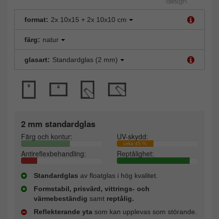
format:
2x 10x15 + 2x 10x10 cm
färg:
natur
glasart:
Standardglas (2 mm)
2 mm standardglas
Färg och kontur:
UV-skydd:
cirka 45 %
Antireflexbehandling:
Reptålighet:
Standardglas
av floatglas i hög kvalitet.
Formstabil, prisvärd, vittrings- och
värmebeständig
samt
reptålig.
Reflekterande yta
som kan upplevas som störande.