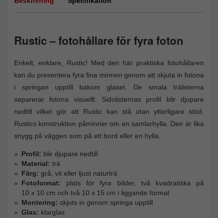
Beskrivning
Specifikation
Rustic – fotohållare för fyra foton
Enkelt, enklare, Rustic! Med den här praktiska fotohållaren
kan du presentera fyra fina minnen genom att skjuta in fotona
i springan upptill bakom glaset. De smala trälisterna
separerar fotona visuellt. Sidolisternas profil blir djupare
nedtill vilket gör att Rustic kan stå utan ytterligare stöd.
Rustics konstruktion påminner om en samlarhylla. Den är lika
snygg på väggen som på ett bord eller en hylla.
Profil:
blir djupare nedtill
Material:
trä
Färg:
grå, vit eller ljust naturträ
Fotoformat:
plats för fyra bilder, två kvadratiska på
10 x 10 cm och två 10 x 15 cm i liggande format
Montering:
skjuts in genom springa upptill
Glas:
klarglas