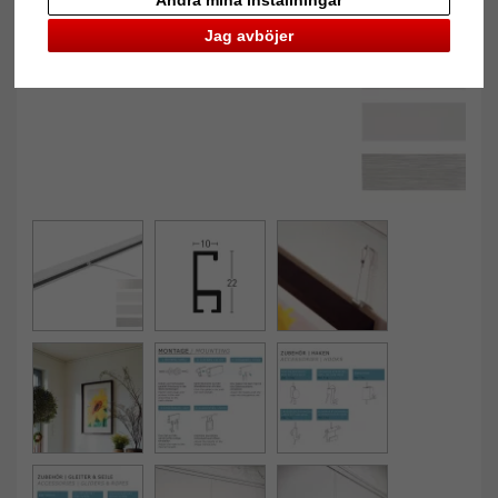
Ändra mina inställningar
Jag avböjer