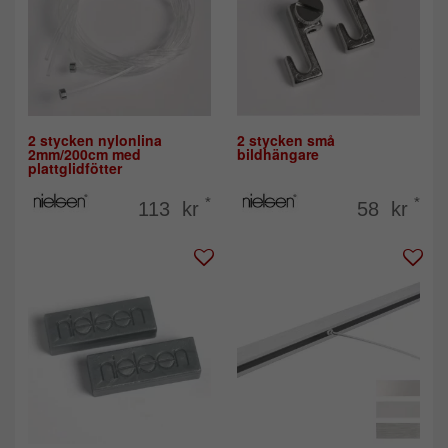
2 stycken nylonlina
2 stycken små
2mm/200cm med
bildhängare
plattglidfötter
*
*
113 kr
58 kr