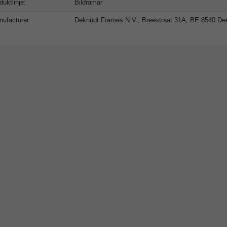
duktlinje:
Bildramar
ufacturer:
Deknudt Frames N.V., Breestraat 31A, BE 8540 Deer