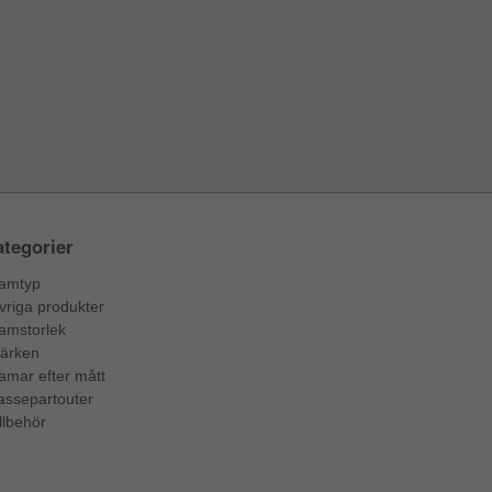
tegorier
amtyp
vriga produkter
amstorlek
ärken
amar efter mått
assepartouter
llbehör