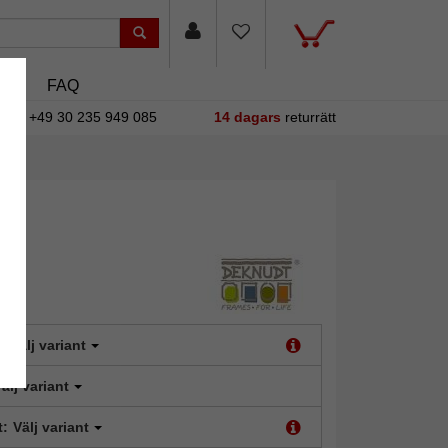
asin
FAQ
+49 30 235 949 085
14 dagars
returrätt
:
Välj variant
älj variant
t:
Välj variant