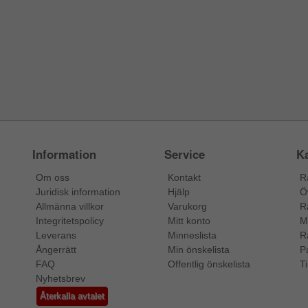
Information
Service
Ka
Om oss
Kontakt
R
Juridisk information
Hjälp
Ö
Allmänna villkor
Varukorg
R
Integritetspolicy
Mitt konto
M
Leverans
Minneslista
R
Ångerrätt
Min önskelista
P
FAQ
Offentlig önskelista
Ti
Nyhetsbrev
Återkalla avtalet