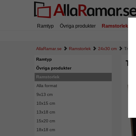
Ramtyp
Övriga produkter
Ramstorlek
AllaRamar.se
Ramstorlek
24x30 cm
Trära
Ramtyp
Tr
Övriga produkter
Ramstorlek
Alla format
9x13 cm
10x15 cm
13x18 cm
15x20 cm
18x18 cm
Tillba