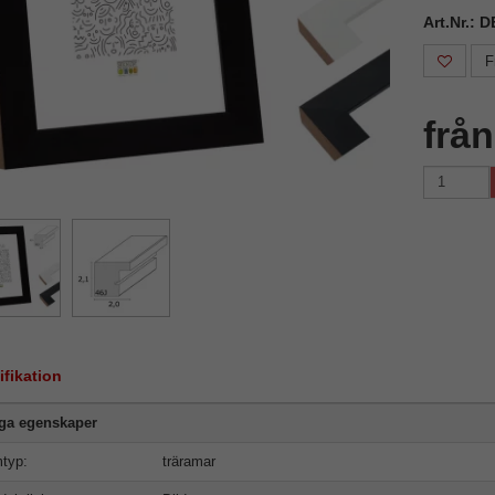
Art.Nr.: 
F
frå
ifikation
iga egenskaper
typ:
träramar