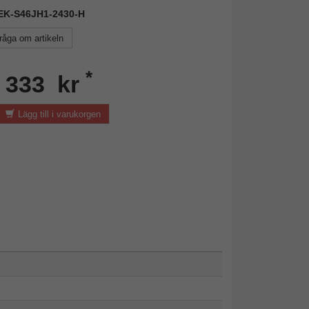
DEK-S46JH1-2430-H
råga om artikeln
*
n 333 kr
Lägg till i varukorgen