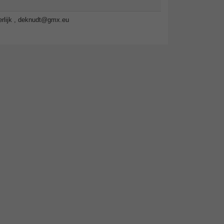
lijk ,
deknudt@gmx.eu