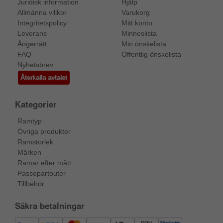
Juridisk information
Hjälp
Allmänna villkor
Varukorg
Integritetspolicy
Mitt konto
Leverans
Minneslista
Ångerrätt
Min önskelista
FAQ
Offentlig önskelista
Nyhetsbrev
Återkalla avtalet
Kategorier
Ramtyp
Övriga produkter
Ramstorlek
Märken
Ramar efter mått
Passepartouter
Tillbehör
Säkra betalningar