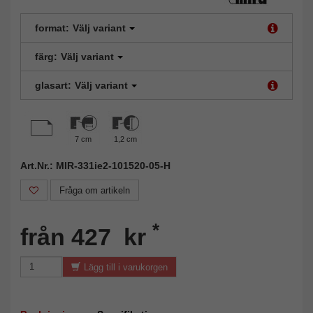
format:
Välj variant
färg:
Välj variant
glasart:
Välj variant
7 cm
1,2 cm
Art.Nr.: MIR-331ie2-101520-05-H
Fråga om artikeln
*
från 427 kr
Lägg till i varukorgen