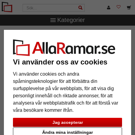
Kategorier
AllaRamar.se
Ramstorlek
Alla format
Hörnram 2:1,
smal
Hörnram 2:1, smal
Vi använder oss av cookies
Vi använder cookies och andra
spårningsteknologier för att förbättra din
surfupplevelse på vår webbplats, för att visa dig
personligt innehåll och riktade annonser, för att
analysera vår webbplatstrafik och för att förstå var
våra besökare kommer ifrån.
Jag accepterar
Tillbaka
Näst
Ändra mina inställningar