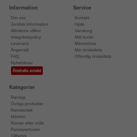
Information
Service
Om oss
Kontakt
Juridisk information
Hjälp
Allmänna villkor
Varukorg
Integritetspolicy
Mitt konto
Leverans
Minneslista
Ångerrätt
Min önskelista
FAQ
Offentlig önskelista
Nyhetsbrev
Återkalla avtalet
Kategorier
Ramtyp
Övriga produkter
Ramstorlek
Märken
Ramar efter mått
Passepartouter
Tillbehör