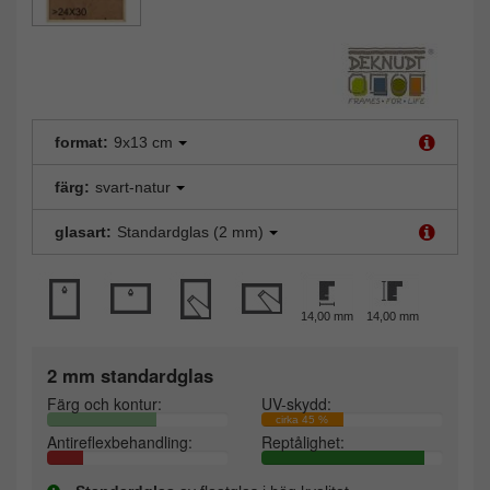
format:
9x13 cm
färg:
svart-natur
glasart:
Standardglas (2 mm)
14,00 mm
14,00 mm
2 mm standardglas
Färg och kontur:
UV-skydd:
cirka 45 %
Antireflexbehandling:
Reptålighet: