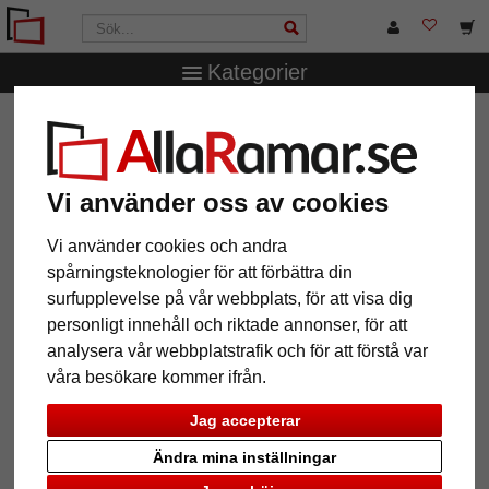
Kategorier
AllaRamar.se
Ramstorlek
13x18 cm
Juliette galleriram
för 4 bilder
Juliette galleriram för 4 bilder
Vi använder oss av cookies
Vi använder cookies och andra
Tillbaka
Näst
spårningsteknologier för att förbättra din
surfupplevelse på vår webbplats, för att visa dig
personligt innehåll och riktade annonser, för att
analysera vår webbplatstrafik och för att förstå var
våra besökare kommer ifrån.
format:
Välj variant
Jag accepterar
färg:
Välj variant
Ändra mina inställningar
glasart:
Välj variant