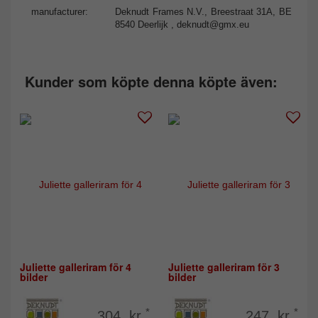
manufacturer:
Deknudt Frames N.V., Breestraat 31A, BE
8540 Deerlijk ,
deknudt@gmx.eu
Kunder som köpte denna köpte även:
Juliette galleriram för 4
Juliette galleriram för 3
bilder
bilder
*
*
304 kr
247 kr