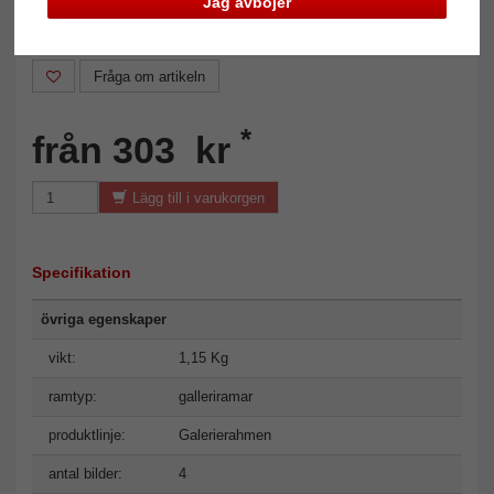
Jag avböjer
Art.Nr.: DEK-S66KC4-1015-H
Fråga om artikeln
*
från 303 kr
Lägg till i varukorgen
Specifikation
övriga egenskaper
vikt:
1,15 Kg
ramtyp:
galleriramar
produktlinje:
Galerierahmen
antal bilder:
4