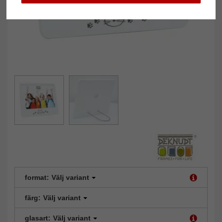
format:
Välj variant
färg:
Välj variant
glasart:
Välj variant