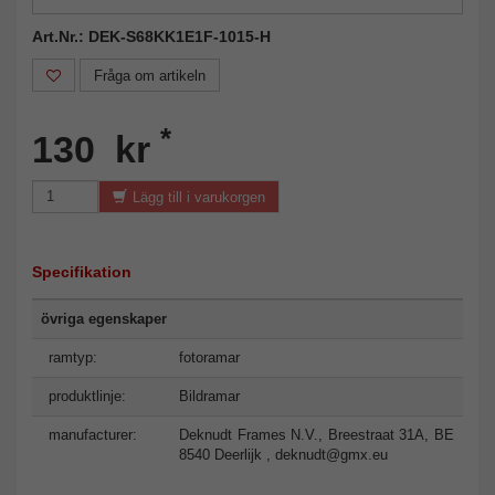
Art.Nr.: DEK-S68KK1E1F-1015-H
Fråga om artikeln
*
130 kr
Lägg till i varukorgen
Specifikation
övriga egenskaper
ramtyp:
fotoramar
produktlinje:
Bildramar
manufacturer:
Deknudt Frames N.V., Breestraat 31A, BE
8540 Deerlijk ,
deknudt@gmx.eu