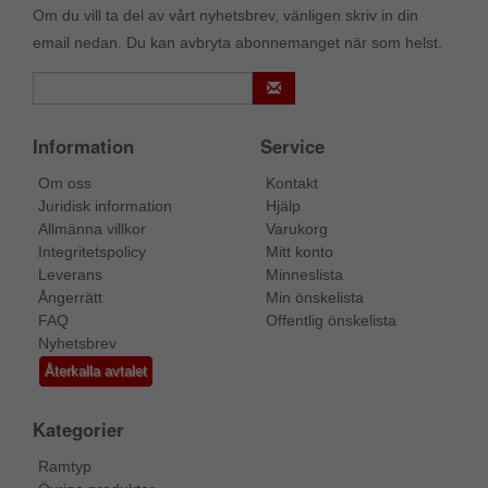
Om du vill ta del av vårt nyhetsbrev, vänligen skriv in din
email nedan. Du kan avbryta abonnemanget när som helst.
Information
Service
Om oss
Kontakt
Juridisk information
Hjälp
Allmänna villkor
Varukorg
Integritetspolicy
Mitt konto
Leverans
Minneslista
Ångerrätt
Min önskelista
FAQ
Offentlig önskelista
Nyhetsbrev
Återkalla avtalet
Kategorier
Ramtyp