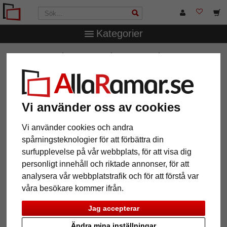
Kategorier
AllaRamar.se
Ramstorlek
70x100 cm
Klassificerad
standard A1 brandskyddsram Clipsramar
Klassificerad standard A1
brandskyddsram Clipsramar
Vi använder oss av cookies
Vi använder cookies och andra
spårningsteknologier för att förbättra din
surfupplevelse på vår webbplats, för att visa dig
personligt innehåll och riktade annonser, för att
analysera vår webbplatstrafik och för att förstå var
våra besökare kommer ifrån.
Jag accepterar
Tillbaka
Näst
Ändra mina inställningar