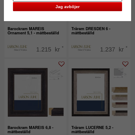
Jag avböjer
Barockram MAREIS
Träram DRESDEN 6 -
Ornament 5,1 - måttbeställd
måttbeställd
*
*
1.215 kr
1.237 kr
Barockram MAREIS 6,8 -
Träram LUCERNE 5,2 -
måttbeställd
måttbeställd