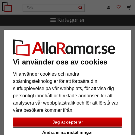
Kategorier
AllaRamar.se
Märken
Larson-Juhl
Vi använder oss av cookies
12 Artiklar
Populärast
Vi använder cookies och andra
spårningsteknologier för att förbättra din
Grid
surfupplevelse på vår webbplats, för att visa dig
personligt innehåll och riktade annonser, för att
analysera vår webbplatstrafik och för att förstå var
våra besökare kommer ifrån.
Jag accepterar
Ändra mina inställningar