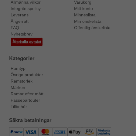
Allmänna villkor
Varukorg
Integritetspolicy
Mitt konto
Leverans
Minneslista
Ångerrätt
Min önskelista
FAQ
Offentlig önskelista
Nyhetsbrev
Återkalla avtalet
Kategorier
Ramtyp
Övriga produkter
Ramstorlek
Märken
Ramar efter mått
Passepartouter
Tillbehör
Säkra betalningar