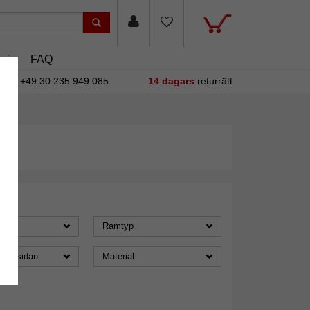
sin
FAQ
+49 30 235 949 085
14 dagars
returrätt
Ramtyp
 baksidan
Material