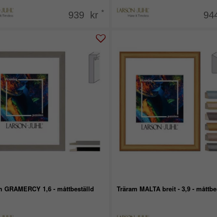
*
939 kr
94
m GRAMERCY 1,6 - måttbeställd
Träram MALTA breit - 3,9 - måttbe