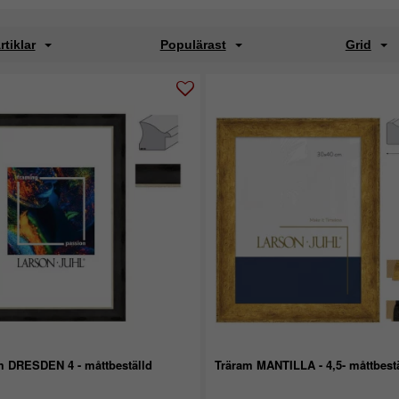
rtiklar
Populärast
Grid
m DRESDEN 4 - måttbeställd
Träram MANTILLA - 4,5- måttbest