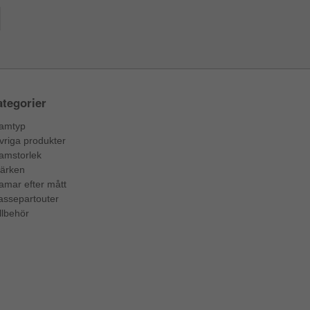
tegorier
amtyp
vriga produkter
amstorlek
ärken
amar efter mått
assepartouter
llbehör