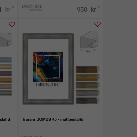
*
*
4 kr
950 kr
ställd
Träram DOMUS 45 - måttbeställd