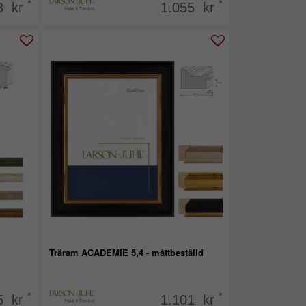
*
*
3 kr
1.055 kr
Träram ACADEMIE 5,4 - måttbeställd
*
*
5 kr
1.101 kr