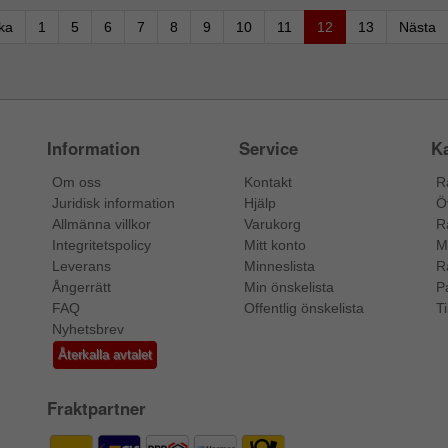
aka
1
5
6
7
8
9
10
11
12
13
Nästa
Information
Service
Ka
Om oss
Kontakt
R
Juridisk information
Hjälp
Ö
Allmänna villkor
Varukorg
R
Integritetspolicy
Mitt konto
M
Leverans
Minneslista
R
Ångerrätt
Min önskelista
P
FAQ
Offentlig önskelista
Ti
Nyhetsbrev
Återkalla avtalet
Fraktpartner