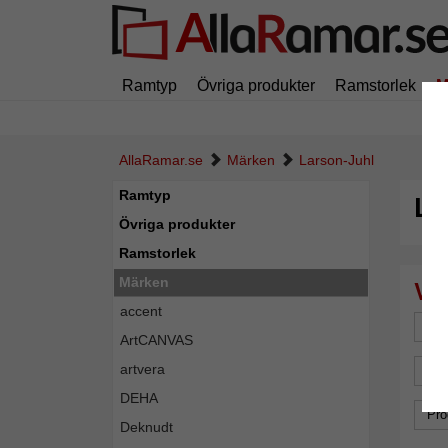
Ramtyp
Övriga produkter
Ramstorlek
M
AllaRamar.se
Märken
Larson-Juhl
Ramtyp
La
Övriga produkter
Ramstorlek
Märken
accent
For
ArtCANVAS
artvera
Gla
DEHA
Pro
Deknudt