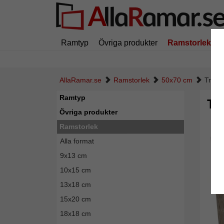
Ramtyp
Övriga produkter
Ramstorlek
AllaRamar.se
Ramstorlek
50x70 cm
Träram
Ramtyp
Tr
Övriga produkter
Ramstorlek
Alla format
9x13 cm
10x15 cm
13x18 cm
15x20 cm
18x18 cm
Tillba