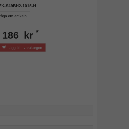
 DEK-S49BH2-1015-H
råga om artikeln
*
n 186 kr
Lägg till i varukorgen