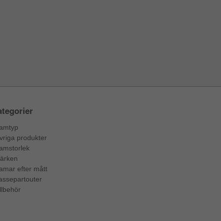
tegorier
amtyp
vriga produkter
amstorlek
ärken
amar efter mått
assepartouter
llbehör