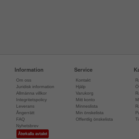
Information
Service
Ka
Om oss
Kontakt
R
Juridisk information
Hjälp
Ö
Allmänna villkor
Varukorg
R
Integritetspolicy
Mitt konto
M
Leverans
Minneslista
R
Ångerrätt
Min önskelista
P
FAQ
Offentlig önskelista
Ti
Nyhetsbrev
Återkalla avtalet