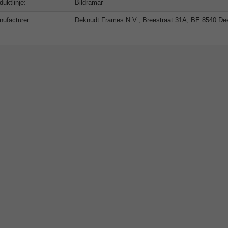
duktlinje:
Bildramar
ufacturer:
Deknudt Frames N.V., Breestraat 31A, BE 8540 Deer