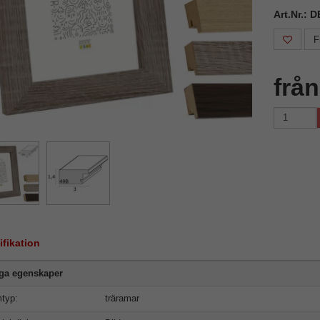
Art.Nr.:
F
frå
ifikation
iga egenskaper
typ:
träramar