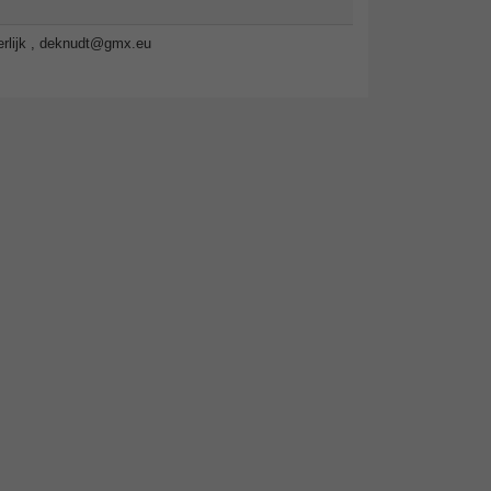
lijk ,
deknudt@gmx.eu