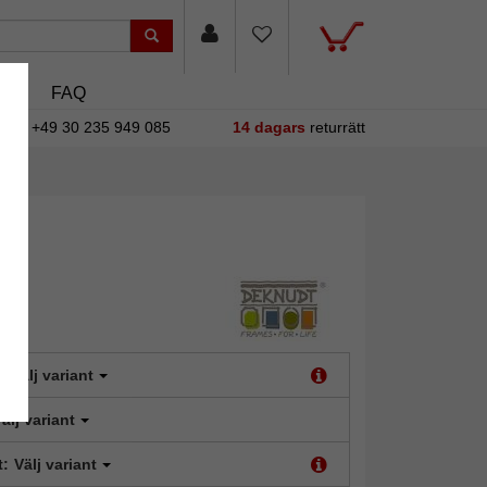
asin
FAQ
+49 30 235 949 085
14 dagars
returrätt
:
Välj variant
älj variant
t:
Välj variant