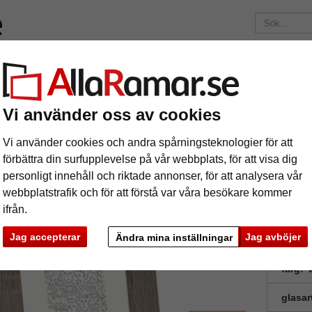
Märken
Ramar efter mått
Passepartouter
Tillbehör
Mag
195 kr
i leveranskostnad.
Oavsett hur mycket du beställer.
Vi använder oss av cookies
 Lily
äram Lily
Vi använder cookies och andra spårningsteknologier för att
förbättra din surfupplevelse på vår webbplats, för att visa dig
personligt innehåll och riktade annonser, för att analysera vår
webbplatstrafik och för att förstå var våra besökare kommer
ifrån.
Jag accepterar
Jag avböjer
Ändra mina inställningar
format
färg:
V
glasar
ka
Nästa