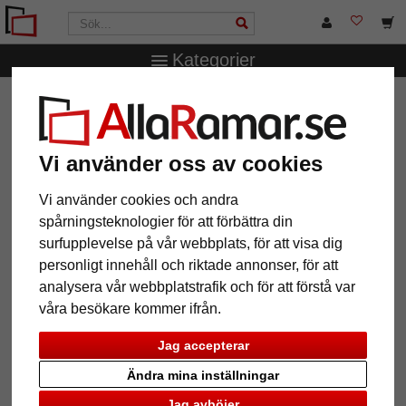
Kategorier
AllaRamar.se
Märken
Deknudt
Linda galleriram för 5
bilder
Linda galleriram för 5 bilder
Vi använder oss av cookies
Vi använder cookies och andra
spårningsteknologier för att förbättra din
surfupplevelse på vår webbplats, för att visa dig
personligt innehåll och riktade annonser, för att
analysera vår webbplatstrafik och för att förstå var
våra besökare kommer ifrån.
Jag accepterar
Ändra mina inställningar
Tillbaka
Näst
Jag avböjer