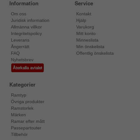
Information
Service
Om oss
Kontakt
Juridisk information
Hjälp
Allmänna villkor
Varukorg
Integritetspolicy
Mitt konto
Leverans
Minneslista
Ångerrätt
Min önskelista
FAQ
Offentlig önskelista
Nyhetsbrev
Återkalla avtalet
Kategorier
Ramtyp
Övriga produkter
Ramstorlek
Märken
Ramar efter mått
Passepartouter
Tillbehör