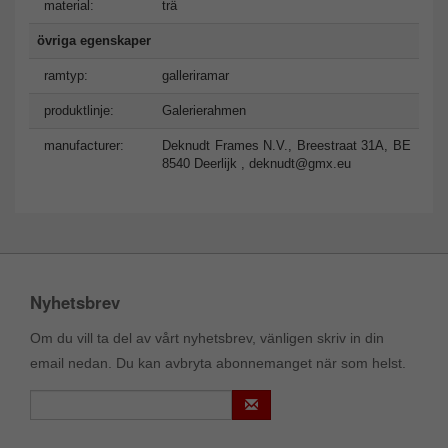
material:
trä
övriga egenskaper
ramtyp:
galleriramar
produktlinje:
Galerierahmen
manufacturer:
Deknudt Frames N.V., Breestraat 31A, BE
8540 Deerlijk ,
deknudt@gmx.eu
Nyhetsbrev
Om du vill ta del av vårt nyhetsbrev, vänligen skriv in din
email nedan. Du kan avbryta abonnemanget när som helst.