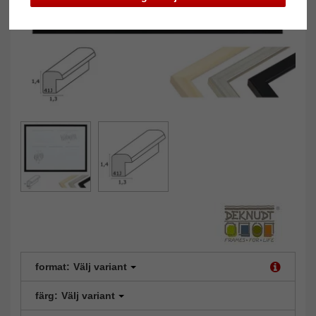
format:
Välj variant
färg:
Välj variant