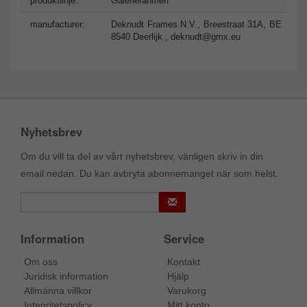
produktlinje:
Galerierahmen
manufacturer:
Deknudt Frames N.V., Breestraat 31A, BE
8540 Deerlijk ,
deknudt@gmx.eu
Nyhetsbrev
Om du vill ta del av vårt nyhetsbrev, vänligen skriv in din
email nedan. Du kan avbryta abonnemanget när som helst.
Information
Service
Om oss
Kontakt
Juridisk information
Hjälp
Allmänna villkor
Varukorg
Integritetspolicy
Mitt konto