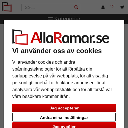
Kategorier
AllaRamar.se
Ramstorlek
10x15 cm
Lola galleriram
för 5 bilder
Lola galleriram för 5 bilder
Vi använder oss av cookies
Vi använder cookies och andra
spårningsteknologier för att förbättra din
surfupplevelse på vår webbplats, för att visa dig
personligt innehåll och riktade annonser, för att
analysera vår webbplatstrafik och för att förstå var
våra besökare kommer ifrån.
Jag accepterar
Ändra mina inställningar
Tillbaka
Näst
Jag avböjer