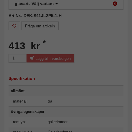
glasart:
Välj variant
Art.Nr.: DEK-S41JL2P5-1-H
Fråga om artikeln
*
413 kr
Lägg till i varukorgen
Specifikation
allmänt
material:
trä
övriga egenskaper
ramtyp:
galleriramar