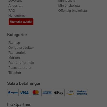
Leverans
Minneslista
Ångerrätt
Min önskelista
FAQ
Offentlig önskelista
Nyhetsbrev
Återkalla avtalet
Kategorier
Ramtyp
Övriga produkter
Ramstorlek
Märken
Ramar efter mått
Passepartouter
Tillbehör
Säkra betalningar
Fraktpartner