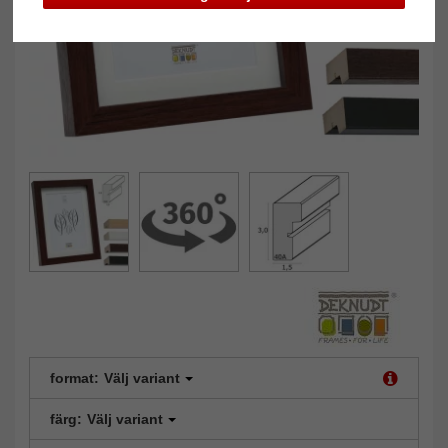
format:
Välj variant
färg:
Välj variant