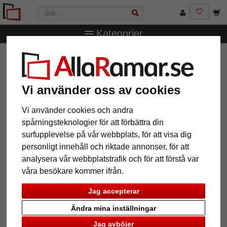
Kategorier
AllaRamar.se
Ramstorlek
13x18 cm
Träram Louise
med passepartout
Träram Louise med passepartout
Vi använder oss av cookies
Vi använder cookies och andra
spårningsteknologier för att förbättra din
surfupplevelse på vår webbplats, för att visa dig
personligt innehåll och riktade annonser, för att
analysera vår webbplatstrafik och för att förstå var
våra besökare kommer ifrån.
Jag accepterar
Ändra mina inställningar
Tillbaka
Näst
Jag avböjer