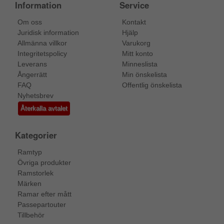
Information
Service
Om oss
Kontakt
Juridisk information
Hjälp
Allmänna villkor
Varukorg
Integritetspolicy
Mitt konto
Leverans
Minneslista
Ångerrätt
Min önskelista
FAQ
Offentlig önskelista
Nyhetsbrev
Återkalla avtalet
Kategorier
Ramtyp
Övriga produkter
Ramstorlek
Märken
Ramar efter mått
Passepartouter
Tillbehör