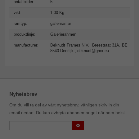
antal bilder:
5
vikt:
1,00 Kg
ramtyp:
galleriramar
produktlinje:
Galerierahmen
manufacturer:
Deknudt Frames N.V., Breestraat 31A, BE
8540 Deerlijk ,
deknudt@gmx.eu
Nyhetsbrev
Om du vill ta del av vårt nyhetsbrev, vänligen skriv in din
email nedan. Du kan avbryta abonnemanget när som helst.