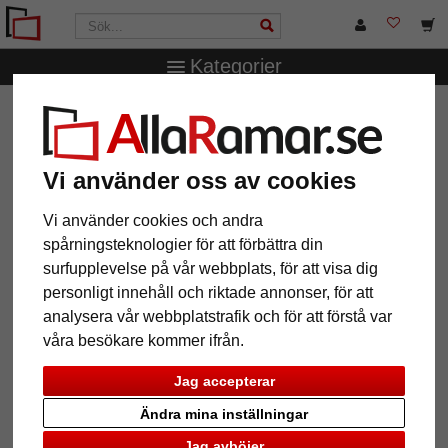
Kategorier
AllaRamar.se
Märken
Deknudt
Lucas galleriram för 5
bilder
Lucas galleriram för 5 bilder
Vi använder oss av cookies
Vi använder cookies och andra
spårningsteknologier för att förbättra din
surfupplevelse på vår webbplats, för att visa dig
personligt innehåll och riktade annonser, för att
analysera vår webbplatstrafik och för att förstå var
våra besökare kommer ifrån.
Jag accepterar
Ändra mina inställningar
Tillbaka
Näst
Jag avböjer