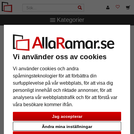
Kategorier
AllaRamar.se
Ramstorlek
13x18 cm
Stående dubbel
fotoram Lucas
Stående dubbel fotoram Lucas
Vi använder oss av cookies
Vi använder cookies och andra
spårningsteknologier för att förbättra din
surfupplevelse på vår webbplats, för att visa dig
personligt innehåll och riktade annonser, för att
analysera vår webbplatstrafik och för att förstå var
våra besökare kommer ifrån.
Jag accepterar
Tillbaka
Näst
Ändra mina inställningar