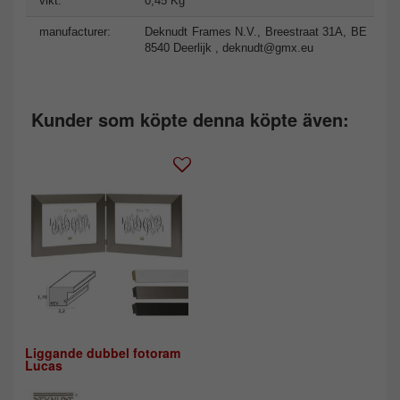
vikt:
0,45 Kg
manufacturer:
Deknudt Frames N.V., Breestraat 31A, BE
8540 Deerlijk ,
deknudt@gmx.eu
Kunder som köpte denna köpte även:
Liggande dubbel fotoram
Lucas