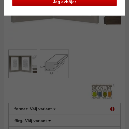
Jag avböjer
format:
Välj variant
färg:
Välj variant