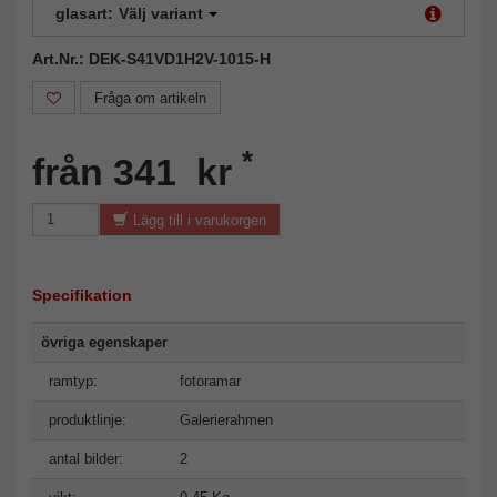
glasart:
Välj variant
Art.Nr.: DEK-S41VD1H2V-1015-H
Fråga om artikeln
*
från 341 kr
Lägg till i varukorgen
Specifikation
övriga egenskaper
ramtyp:
fotoramar
produktlinje:
Galerierahmen
antal bilder:
2