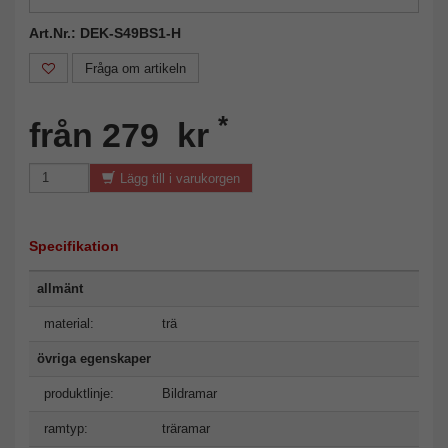
Art.Nr.: DEK-S49BS1-H
Fråga om artikeln
*
från 279 kr
Lägg till i varukorgen
Specifikation
allmänt
material:
trä
övriga egenskaper
produktlinje:
Bildramar
ramtyp:
träramar