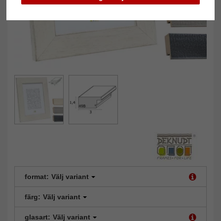
format:
Välj variant
färg:
Välj variant
glasart:
Välj variant