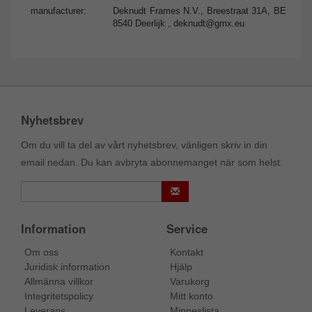
manufacturer:
Deknudt Frames N.V., Breestraat 31A, BE
8540 Deerlijk ,
deknudt@gmx.eu
Nyhetsbrev
Om du vill ta del av vårt nyhetsbrev, vänligen skriv in din
email nedan. Du kan avbryta abonnemanget när som helst.
Information
Service
Om oss
Kontakt
Juridisk information
Hjälp
Allmänna villkor
Varukorg
Integritetspolicy
Mitt konto
Leverans
Minneslista