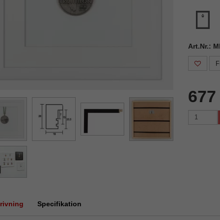
Art.Nr.: 
F
677
rivning
Specifikation