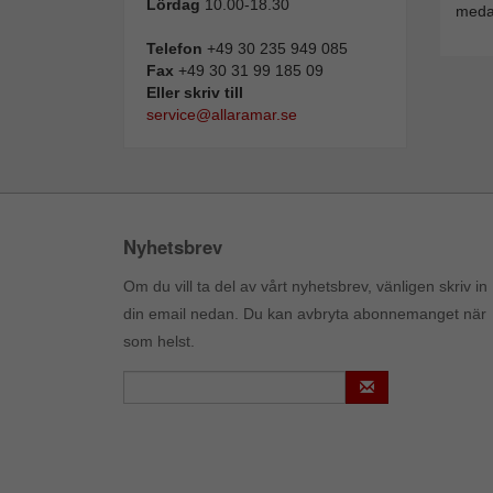
Lördag
10.00-18.30
medal
Telefon
+49 30 235 949 085
Fax
+49 30 31 99 185 09
Eller skriv till
service@allaramar.se
Nyhetsbrev
Om du vill ta del av vårt nyhetsbrev, vänligen skriv in
din email nedan. Du kan avbryta abonnemanget när
som helst.