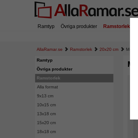
Ramtyp
Övriga produkter
Ramstorlek
AllaRamar.se
Ramstorlek
20x20 cm
Medal
Ramtyp
Me
Övriga produkter
Ramstorlek
Alla format
9x13 cm
10x15 cm
13x18 cm
15x20 cm
18x18 cm
Tillba