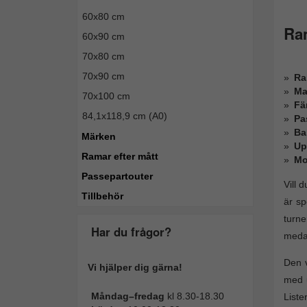
60x80 cm
Ram
60x90 cm
70x80 cm
70x90 cm
Ra
Ma
70x100 cm
Fä
84,1x118,9 cm (A0)
Pa
Ba
Märken
Up
Ramar efter mått
Mo
Passepartouter
Vill 
Tillbehör
är sp
turne
Har du frågor?
medal
Den v
Vi hjälper dig gärna!
med u
Måndag–fredag
kl 8.30-18.30
Liste