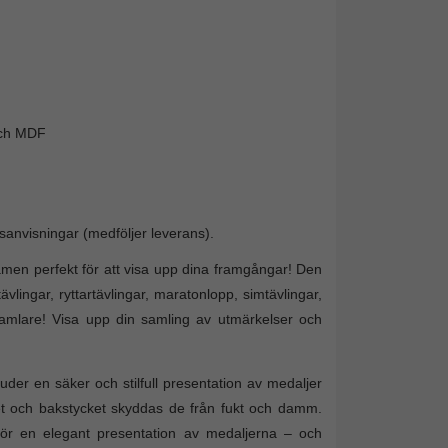
och MDF
sanvisningar (medföljer leverans).
amen perfekt för att visa upp dina framgångar! Den
ävlingar, ryttartävlingar, maratonlopp, simtävlingar,
amlare! Visa upp din samling av utmärkelser och
er en säker och stilfull presentation av medaljer
set och bakstycket skyddas de från fukt och damm.
för en elegant presentation av medaljerna – och