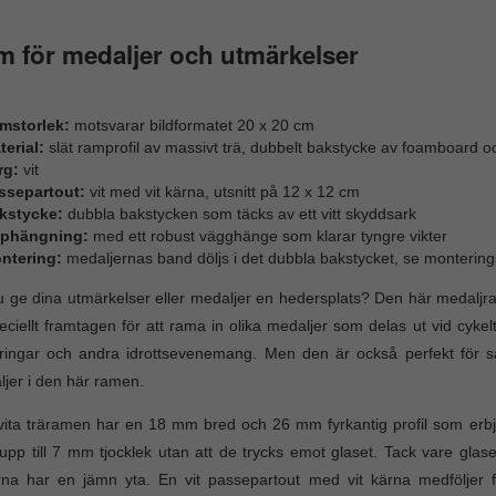
 för medaljer och utmärkelser
mstorlek:
motsvarar bildformatet 20 x 20 cm
terial:
slät ramprofil av massivt trä, dubbelt bakstycke av foamboard 
rg:
vit
ssepartout:
vit med vit kärna, utsnitt på 12 x 12 cm
kstycke:
dubbla bakstycken som täcks av ett vitt skyddsark
phängning:
med ett robust vägghänge som klarar tyngre vikter
ntering:
medaljernas band döljs i det dubbla bakstycket, se montering
du ge dina utmärkelser eller medaljer en hedersplats? Den här medaljr
eciellt framtagen för att rama in olika medaljer som delas ut vid cykelt
ringar och andra idrottsevenemang. Men den är också perfekt för s
jer i den här ramen.
ita träramen har en 18 mm bred och 26 mm fyrkantig profil som erbjud
pp till 7 mm tjocklek utan att de trycks emot glaset. Tack vare gla
rna har en jämn yta. En vit passepartout med vit kärna medföljer 