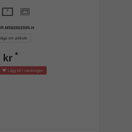
MIR-M582002005-H
råga om artikeln
*
 kr
Lägg till i varukorgen