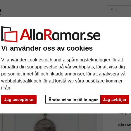
Märken
Ramar efter mått
Passepartouter
Tillbehör
Mag
195 kr
i leveranskostnad.
Oavsett hur mycket du beställer.
Vi använder oss av cookies
jram 20x20 cm, vit
daljram 20x20 cm, vit
Vi använder cookies och andra spårningsteknologier för att
förbättra din surfupplevelse på vår webbplats, för att visa dig
personligt innehåll och riktade annonser, för att analysera vår
Ram för a
webbplatstrafik och för att förstå var våra besökare kommer
ifrån.
Jag accepterar
Jag avböjer
Ändra mina inställningar
format
färg:
V
glasar
ka
Nästa