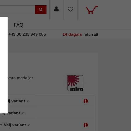
asin
FAQ
+49 30 235 949 085
14 dagars
returrätt
tt bevara medaljer
:
Välj variant
älj variant
t:
Välj variant