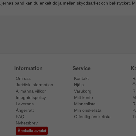
jernas band kan du enkelt dölja mellan skyddsarket och bakstycket. Mo
Information
Service
Ka
Om oss
Kontakt
R
Juridisk information
Hjälp
Ö
Allmänna villkor
Varukorg
R
Integritetspolicy
Mitt konto
M
Leverans
Minneslista
R
Ångerrätt
Min önskelista
P
FAQ
Offentlig önskelista
Ti
Nyhetsbrev
Återkalla avtalet