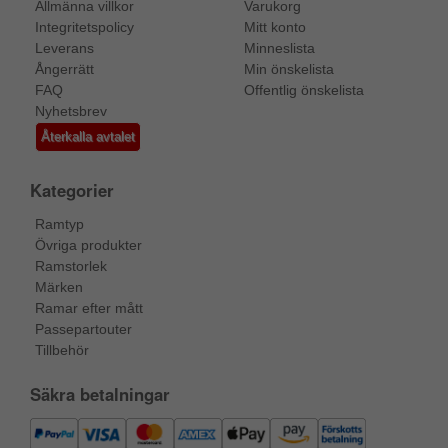
Allmänna villkor
Varukorg
Integritetspolicy
Mitt konto
Leverans
Minneslista
Ångerrätt
Min önskelista
FAQ
Offentlig önskelista
Nyhetsbrev
Återkalla avtalet
Kategorier
Ramtyp
Övriga produkter
Ramstorlek
Märken
Ramar efter mått
Passepartouter
Tillbehör
Säkra betalningar