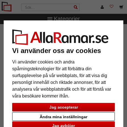
Kategorier
AllaRamar.se
Övriga produkter
Fotoalbum
Minneslåda
Baby Animals - baby memory box
Minneslåda Baby Animals - baby
Vi använder oss av cookies
memory box
Vi använder cookies och andra
spårningsteknologier för att förbättra din
surfupplevelse på vår webbplats, för att visa dig
personligt innehåll och riktade annonser, för att
analysera vår webbplatstrafik och för att förstå var
våra besökare kommer ifrån.
Jag accepterar
Ändra mina inställningar
Jag avböjer
Tillbaka
Näst