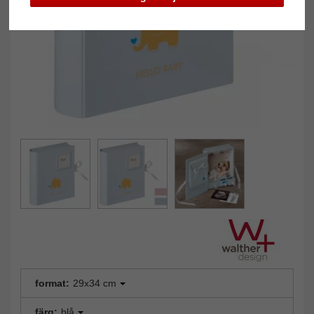
format:
29x34 cm
färg:
blå