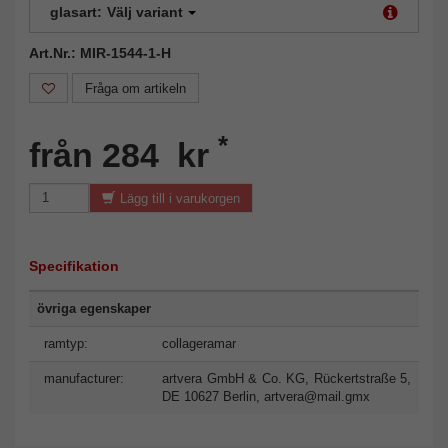
glasart:
Välj variant
Art.Nr.: MIR-1544-1-H
Fråga om artikeln
*
från 284 kr
Lägg till i varukorgen
Specifikation
övriga egenskaper
ramtyp:
collageramar
manufacturer:
artvera GmbH & Co. KG, Rückertstraße 5,
DE 10627 Berlin,
artvera@mail.gmx