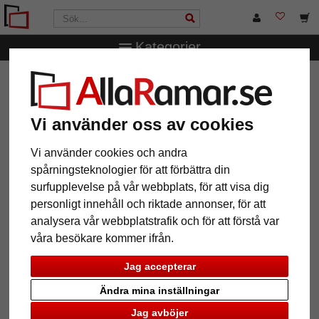
Kategorier
AllaRamar.se
Ramstorlek
13x18 cm
Montraux
collageram för 4 bilder
Vi använder oss av cookies
Montraux collageram för 4 bilder
Vi använder cookies och andra
spårningsteknologier för att förbättra din
surfupplevelse på vår webbplats, för att visa dig
personligt innehåll och riktade annonser, för att
analysera vår webbplatstrafik och för att förstå var
våra besökare kommer ifrån.
Jag accepterar
Ändra mina inställningar
Tillbaka
Näst
Jag avböjer