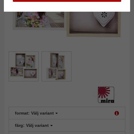
format:
Välj variant
färg:
Välj variant