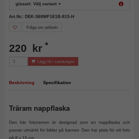
glasart:
Välj variant
Art.Nr.: DEK-S68MF1E1B-815-H
Fråga om artikeln
*
220 kr
Lägg till i varukorgen
Beskrivning
Specifikation
Träram nappflaska
Den här fotoramen är designad som en nappflaska och
passar utmärkt för bilder på barnen. Den har plats för ett foto
på 8 x 15 cm.