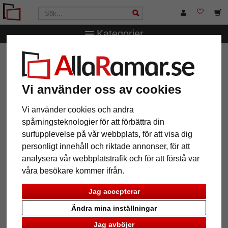
Kategorier
AllaRamar.se
Märken
Deknudt
Nappflaskformad
fotoram
Nappflaskformad fotoram
Vi använder oss av cookies
Vi använder cookies och andra
spårningsteknologier för att förbättra din
surfupplevelse på vår webbplats, för att visa dig
personligt innehåll och riktade annonser, för att
analysera vår webbplatstrafik och för att förstå var
våra besökare kommer ifrån.
Jag accepterar
Ändra mina inställningar
Tillbaka
Näst
Jag avböjer