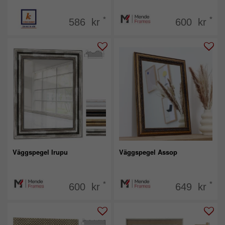
*
*
586 kr
600 kr
Väggspegel Irupu
Väggspegel Assop
*
*
600 kr
649 kr