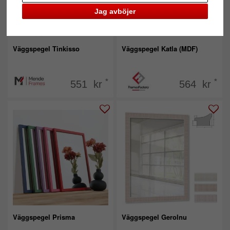
Jag avböjer
Väggspegel Tinkisso
Väggspegel Katla (MDF)
*
*
551 kr
564 kr
Väggspegel Prisma
Väggspegel Gerolnu