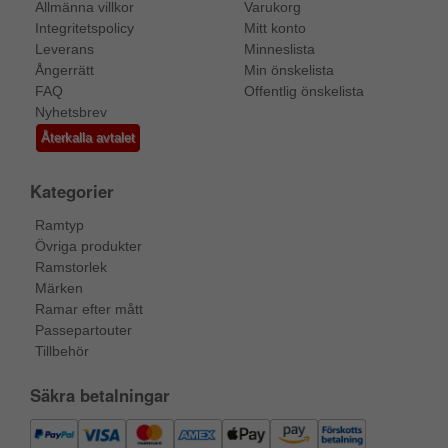
Allmänna villkor
Varukorg
Integritetspolicy
Mitt konto
Leverans
Minneslista
Ångerrätt
Min önskelista
FAQ
Offentlig önskelista
Nyhetsbrev
Återkalla avtalet
Kategorier
Ramtyp
Övriga produkter
Ramstorlek
Märken
Ramar efter mått
Passepartouter
Tillbehör
Säkra betalningar