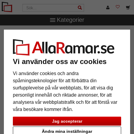
Kategorier
AllaRamar.se
Övriga produkter
Spegelramar
Vi använder oss av cookies
12 Artiklar
Populärast
Vi använder cookies och andra
spårningsteknologier för att förbättra din
Grid
surfupplevelse på vår webbplats, för att visa dig
personligt innehåll och riktade annonser, för att
analysera vår webbplatstrafik och för att förstå var
våra besökare kommer ifrån.
Jag accepterar
Ändra mina inställningar