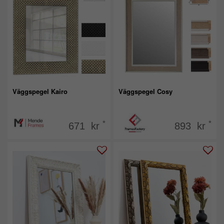
Väggspegel Kairo
Väggspegel Cosy
*
*
671 kr
893 kr